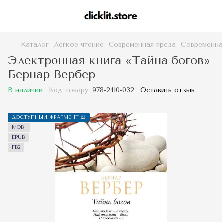
Каталог
Легкое чтение
Современная проза
Современна
Электронная книга «Тайна богов»
Бернар Вербер
В наличии
Код товару:
978-2410-032
Оставить отзыв
ДОСТУПНЫЙ ФРАГМЕНТ 📖
MOBI
EPUB
FB2