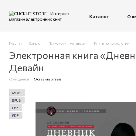
Перейти к основному контенту
Каталог
О н
П
Главная
Каталог
Психология, мотивация
Книги по психологии
Электронная книга «Дневн
Девайн
Ожидается
Оставить отзыв
MOBI
EPUB
FB2
PDF