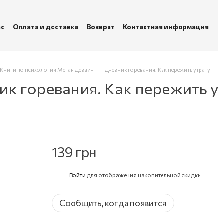
ас
Оплата и доставка
Возврат
Контактная информация
убличная оферта
Политика конфиденциальности
Книги по психологии Меган Девайн
Дневник горевания. Как пережить утрату
ик горевания. Как пережить 
139 грн
Войти
для отображения накопительной скидки
%
Сообщить, когда появится