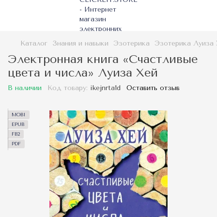
Каталог
Знания и навыки
Эзотерика
Эзотерика Луиза 
Электронная книга «Счастливые
цвета и числа» Луиза Хей
В наличии
Код товару:
ikejnrta1d
Оставить отзыв
MOBI
EPUB
FB2
PDF