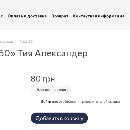
ас
Оплата и доставка
Возврат
Контактная информация
убличная оферта
Политика конфиденциальности
ександер
Год 2150
150» Тия Александер
80 грн
Электронная книга
Войти
для отображения накопительной скидки
%
Добавить в корзину