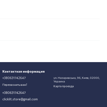
Контактная информация
+380631742647
ул. Назаривська, 96, Киев, 02000,
Украина
Перезвонить вам?
Карта проезда
+380631742647
clicklit.store@gmail.com