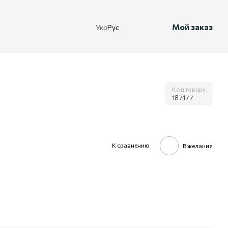
Мой заказ
Укр
Рус
Код товару
187177
К сравнению
В желания