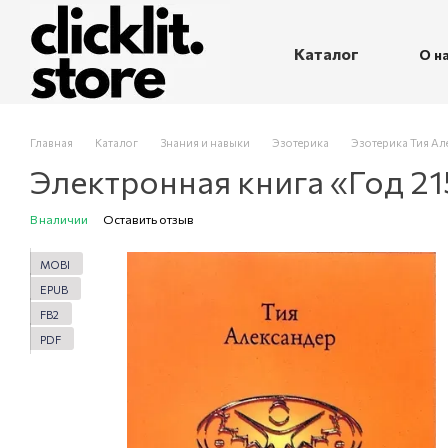
Перейти к основному контенту
Каталог
О н
П
Главная
Каталог
Знания и навыки
Эзотерика
Эзотерика Тия Ал
Электронная книга «Год 2
В наличии
Оставить отзыв
MOBI
EPUB
FB2
PDF