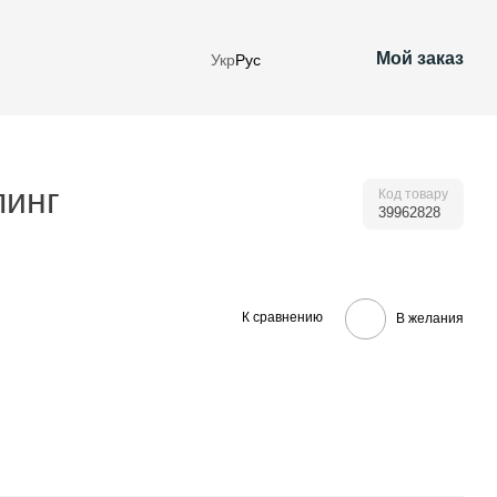
Мой заказ
Укр
Рус
пинг
Код товару
39962828
К сравнению
В желания