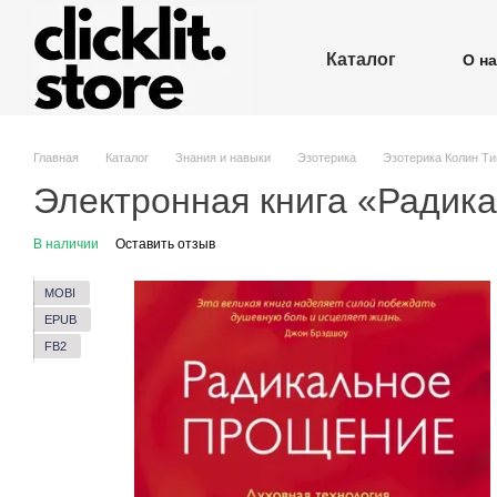
Перейти к основному контенту
Каталог
О н
П
Главная
Каталог
Знания и навыки
Эзотерика
Эзотерика Колин Ти
Электронная книга «Радик
В наличии
Оставить отзыв
MOBI
EPUB
FB2