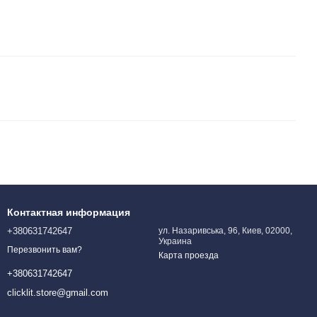
Контактная информация
+380631742647
ул. Назаривська, 96, Киев, 02000,
Украина
Перезвонить вам?
Карта проезда
+380631742647
clicklit.store@gmail.com