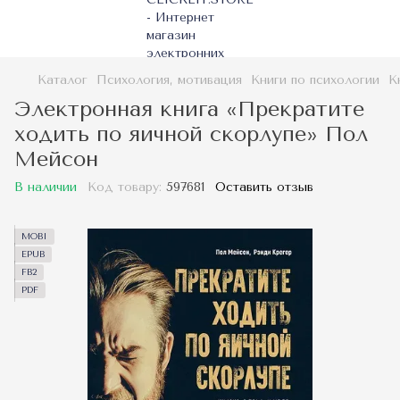
Каталог
Психология, мотивация
Книги по психологии
К
Электронная книга «Прекратите
ходить по яичной скорлупе» Пол
Мейсон
В наличии
Код товару:
597681
Оставить отзыв
MOBI
EPUB
FB2
PDF