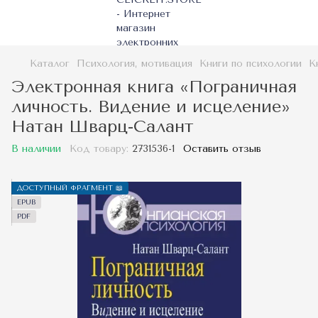
Каталог
Психология, мотивация
Книги по психологии
К
Электронная книга «Пограничная
личность. Видение и исцеление»
Натан Шварц-Салант
В наличии
Код товару:
2731536-1
Оставить отзыв
ДОСТУПНЫЙ ФРАГМЕНТ 📖
EPUB
PDF