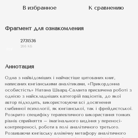
В избранное
К сравнению
Фрагмент для ознакомления
2731536
266 КБ
PDF
Аннотация
Одна з найвідоміших і найчастіше цитованих книг,
написаних юнгіанськими аналітиками, «Прикордонна
особистість» Натана Шварц-Саланта присвячена роботі з
однією з найскладніших категорій пацієнтів, до якої
автор підходить, використовуючи всі досягнення
глибинної психології, як юнгіанської, так і фрейдистської.
Розкрито специфіку терапевтичного використання тонких
рівнів сприйняття – імагінального видіння у переносі-
контрпереносі, роботи в полі аналітичного третього.
Розвиваючи юнгівську алхімічну метафору аналітичного