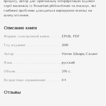
процесу, автор дає оригінальну інтерпретацію відомої
серії малюнків із Rosarium philosoforum та показує, які
глибинні проблеми доводиться вирішувати психіці на
шляху втілення.
Описание книги
Формат электронной книги:
EPUB, PDF
Год издания:
2010
Автор:
Натан Шварц-Салант
Язык
русский
Объем:
370 с.
Возрастные ограничения:
0+
Отзывы