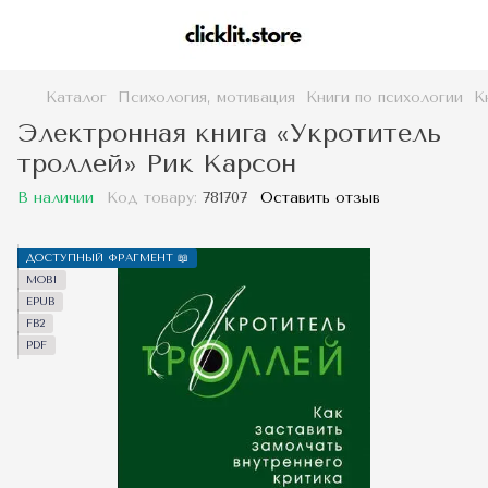
Каталог
Психология, мотивация
Книги по психологии
К
Электронная книга «Укротитель
троллей» Рик Карсон
В наличии
Код товару:
781707
Оставить отзыв
ДОСТУПНЫЙ ФРАГМЕНТ 📖
MOBI
EPUB
FB2
PDF