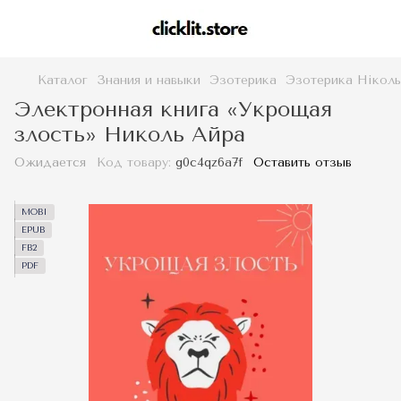
Каталог
Знания и навыки
Эзотерика
Эзотерика Ніколь
Электронная книга «Укрощая
злость» Николь Айра
Ожидается
Код товару:
g0c4qz6a7f
Оставить отзыв
MOBI
EPUB
FB2
PDF