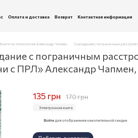
ас
Оплата и доставка
Возврат
Контактная информация
убличная оферта
Политика конфиденциальности
Книги по психологии Александр Чапмен
Совладание с пограничным расстройств
дание с пограничным расстр
зни с ПРЛ» Александр Чапмен,
135 грн
170 грн
Электронная книга
Войти
для отображения накопительной скидки
%