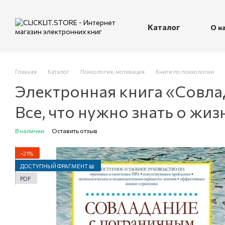
Перейти к основному контенту
Каталог
О н
П
Главная
Каталог
Психология, мотивация
Книги по психологии
Электронная книга «Совла
Все, что нужно знать о жи
В наличии
Оставить отзыв
−21%
ДОСТУПНЫЙ ФРАГМЕНТ 📖
PDF