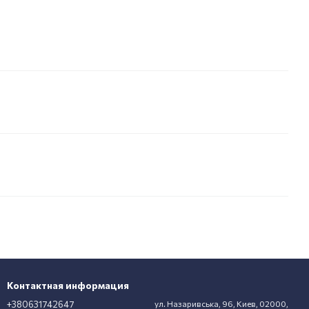
Контактная информация
+380631742647
ул. Назаривська, 96, Киев, 02000,