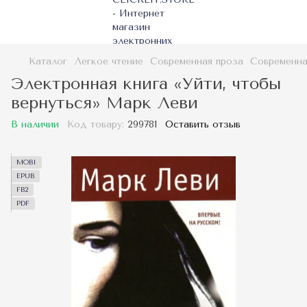
Каталог
Легкое чтение
Современная проза
Современна
Электронная книга «Уйти, чтобы
вернуться» Марк Леви
В наличии
Код товару:
299781
Оставить отзыв
MOBI
EPUB
FB2
PDF