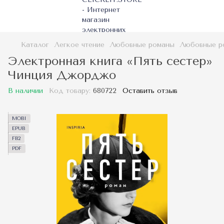
Каталог
Легкое чтение
Любовные романы
Любовные р
Электронная книга «Пять сестер»
Чинция Джорджо
В наличии
Код товару:
680722
Оставить отзыв
MOBI
EPUB
FB2
PDF