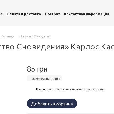
ас
Оплата и доставка
Возврат
Контактная информация
убличная оферта
Политика конфиденциальности
 Кастанеда
Искусство Сновидения
ство Сновидения» Карлос Ка
85 грн
Электронная книга
Войти
для отображения накопительной скидки
%
Добавить в корзину