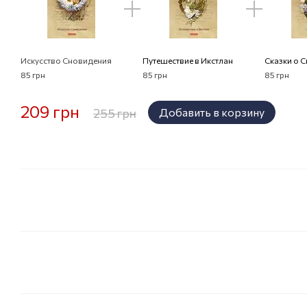
Искусство Сновидения
Путешествие в Икстлан
Сказки о С
85 грн
85 грн
85 грн
209 грн
255 грн
Добавить в корзину