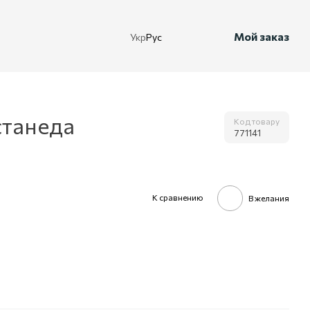
Мой заказ
Укр
Рус
станеда
Код товару
771141
К сравнению
В желания