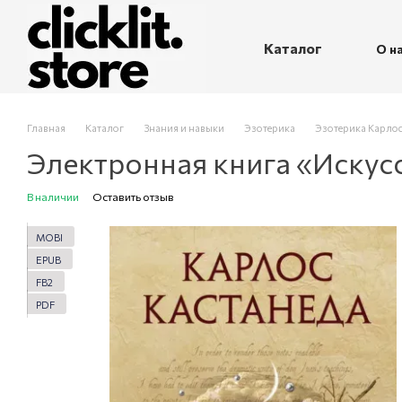
Перейти к основному контенту
Каталог
О н
П
Главная
Каталог
Знания и навыки
Эзотерика
Эзотерика Карлос
Электронная книга «Искус
В наличии
Оставить отзыв
MOBI
EPUB
FB2
PDF