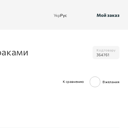
Мой заказ
Укр
Рус
раками
Код товару
364761
К сравнению
В желания