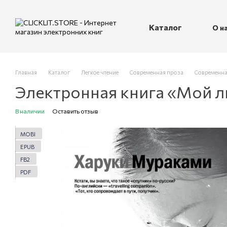
Перейти к основному контенту
Каталог
О н
П
Главная
Каталог
Легкое чтение
Современная проза
Современна
Электронная книга «Мой 
В наличии
Оставить отзыв
MOBI
EPUB
FB2
PDF