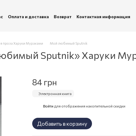
ас
Оплата и доставка
Возврат
Контактная информация
убличная оферта
Политика конфиденциальности
я проза Харуки Мураками
Мой любимый Sputnik
любимый Sputnik» Харуки Му
84 грн
Электронная книга
Войти
для отображения накопительной скидки
%
Добавить в корзину