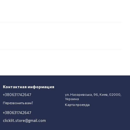
Контактная информация
+380631742647
ул. Назаривська, 96, Киев, 02000,
Украина
Перезвонить вам?
Карта проезда
+380631742647
clicklit.store@gmail.com