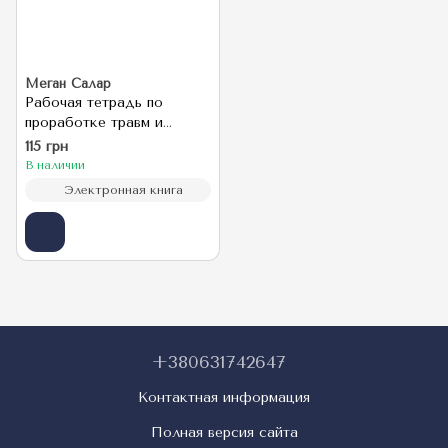
Меган Салар
Рабочая тетрадь по
проработке травм и
посттравматического
115 грн
стрессового расстройства
В наличии
Электронная книга
+380631742647
Контактная информация
Полная версия сайта