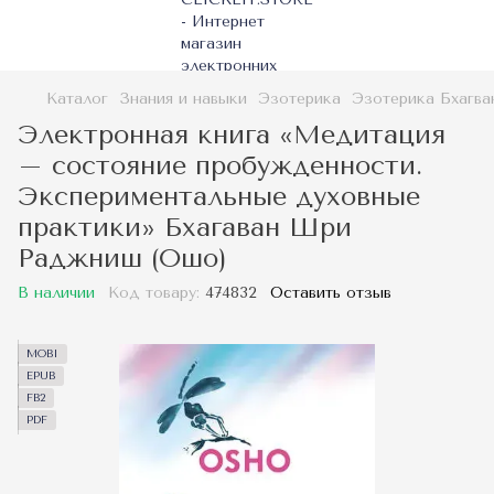
Каталог
Знания и навыки
Эзотерика
Эзотерика Бхагв
Электронная книга «Медитация
– состояние пробужденности.
Экспериментальные духовные
практики» Бхагаван Шри
Раджниш (Ошо)
В наличии
Код товару:
474832
Оставить отзыв
MOBI
EPUB
FB2
PDF