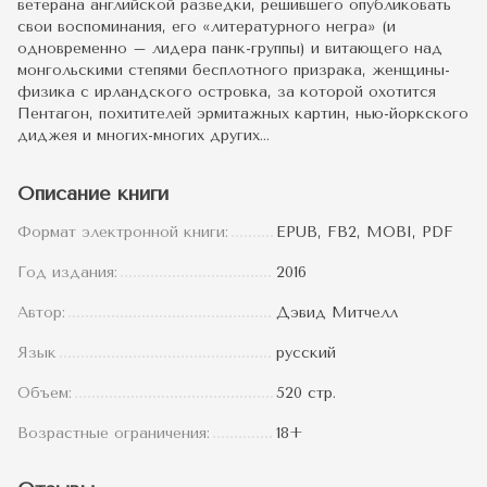
ветерана английской разведки, решившего опубликовать
свои воспоминания, его «литературного негра» (и
одновременно – лидера панк-группы) и витающего над
монгольскими степями бесплотного призрака, женщины-
физика с ирландского островка, за которой охотится
Пентагон, похитителей эрмитажных картин, нью-йоркского
диджея и многих-многих других…
Описание книги
Формат электронной книги:
EPUB, FB2, MOBI, PDF
Год издания:
2016
Автор:
Дэвид Митчелл
Язык
русский
Объем:
520 стр.
Возрастные ограничения:
18+