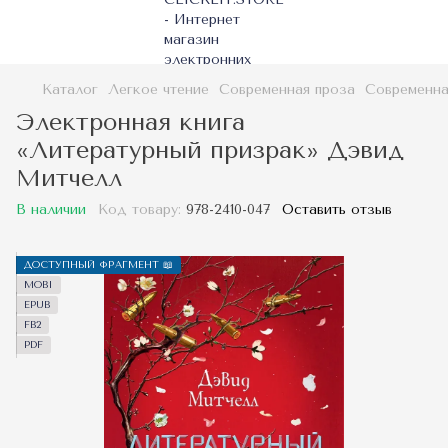
Каталог
Легкое чтение
Современная проза
Современна
Электронная книга
«Литературный призрак» Дэвид
Митчелл
В наличии
Код товару:
978-2410-047
Оставить отзыв
ДОСТУПНЫЙ ФРАГМЕНТ 📖
MOBI
EPUB
FB2
PDF