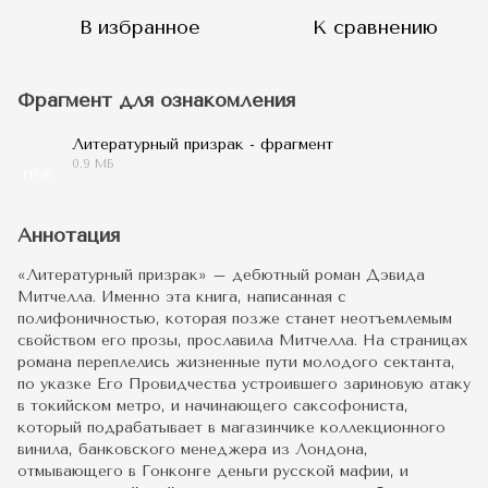
В избранное
К сравнению
Фрагмент для ознакомления
Литературный призрак - фрагмент
0.9 МБ
EPUB
Аннотация
«Литературный призрак» – дебютный роман Дэвида
Митчелла. Именно эта книга, написанная с
полифоничностью, которая позже станет неотъемлемым
свойством его прозы, прославила Митчелла. На страницах
романа переплелись жизненные пути молодого сектанта,
по указке Его Провидчества устроившего зариновую атаку
в токийском метро, и начинающего саксофониста,
который подрабатывает в магазинчике коллекционного
винила, банковского менеджера из Лондона,
отмывающего в Гонконге деньги русской мафии, и