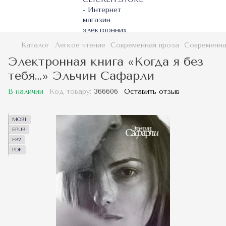
Каталог
Легкое чтение
Современная проза
Современна
Электронная книга «Когда я без
тебя…» Эльчин Сафарли
В наличии
Код товару:
366606
Оставить отзыв
MOBI
EPUB
FB2
PDF