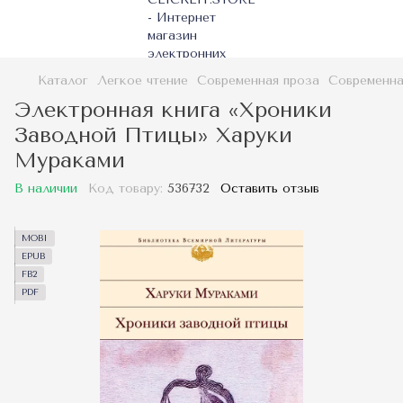
Каталог
Легкое чтение
Современная проза
Современна
Электронная книга «Хроники
Заводной Птицы» Харуки
Мураками
В наличии
Код товару:
536732
Оставить отзыв
MOBI
EPUB
FB2
PDF