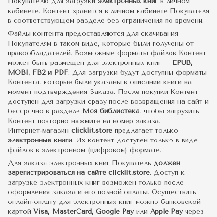
Покупателю для загрузки
электронных книг
в личном
кабинете. Контент хранится в личном кабинете Покупателя
в соответствующем разделе без ограничения по времени.
Файлы контента предоставляются для скачивания
Покупателям в таком виде, которые были получены от
правообладателей. Возможные форматы файлов Контент
может быть размещен для электронных книг –
EPUB,
MOBI, FB2 и PDF
. Для загрузки будут доступны форматы
Контента, которые были указаны в описании книги на
момент подтверждения Заказа. После покупки Контент
доступен для загрузки сразу после возвращения на сайт и
бессрочно в разделе
Моя библиотека
, чтобы загрузить
Контент повторно нажмите на номер заказа.
Интернет-магазин
clicklit.store
предлагает только
электронные книги
. Их контент доступен только в виде
файлов в электронном (цифровом) формате.
Для заказа электронных книг Покупатель
должен
зарегистрироваться на сайте clicklit.store
. Доступ к
загрузке электронных книг возможен только после
оформления заказа и его полной оплаты. Осуществить
онлайн-оплату для электронных книг можно банковской
картой
Visa, MasterCard, Google Pay
или
Apple Pay
через