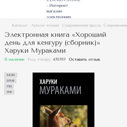
Каталог
Легкое чтение
Современная проза
Современна
Электронная книга «Хороший
день для кенгуру (сборник)»
Харуки Мураками
В наличии
Код товару:
470797
Оставить отзыв
MOBI
EPUB
FB2
PDF