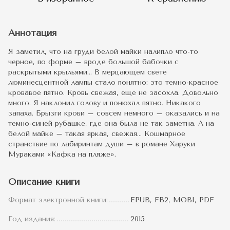
Аннотация
Я заметил, что на груди белой майки налипло что-то
черное, по форме – вроде большой бабочки с
раскрытыми крыльями… В мерцающем свете
люминесцентной лампы стало понятно: это темно-красное
кровавое пятно. Кровь свежая, еще не засохла. Довольно
много. Я наклонил голову и понюхал пятно. Никакого
запаха. Брызги крови – совсем немного – оказались и на
темно-синей рубашке, где она была не так заметна. А на
белой майке – такая яркая, свежая… Кошмарное
странствие по лабиринтам души – в романе Харуки
Мураками «Кафка на пляже».
Описание книги
Формат электронной книги:
EPUB, FB2, MOBI, PDF
Год издания:
2015