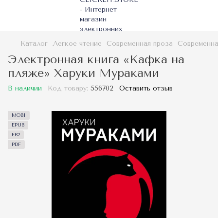
Каталог
Легкое чтение
Современная проза
Современна
Электронная книга «Кафка на
пляже» Харуки Мураками
В наличии
Код товару:
556702
Оставить отзыв
MOBI
EPUB
FB2
PDF