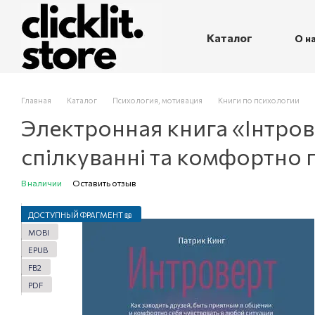
Перейти к основному контенту
Каталог
О н
П
Главная
Каталог
Психология, мотивация
Книги по психологии
Электронная книга «Інтрове
спілкуванні та комфортно п
В наличии
Оставить отзыв
ДОСТУПНЫЙ ФРАГМЕНТ 📖
MOBI
EPUB
FB2
PDF