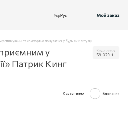
Мой заказ
Укр
Рус
м у спілкуванні та комфортно почуватися у будь-якій ситуації
 приємним у
Код товару
591029-1
ії» Патрик Кинг
К сравнению
В желания