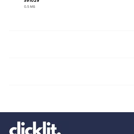
591029
0.5 МБ
EPUB