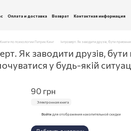
ас
Оплата и доставка
Возврат
Контактная информация
убличная оферта
Политика конфиденциальности
Книги по психологии Патрик Кинг
Інтроверт. Як заводити друзів, бути приємни
рт. Як заводити друзів, бути
очуватися у будь-якій ситуац
90 грн
Электронная книга
Войти
для отображения накопительной скидки
%