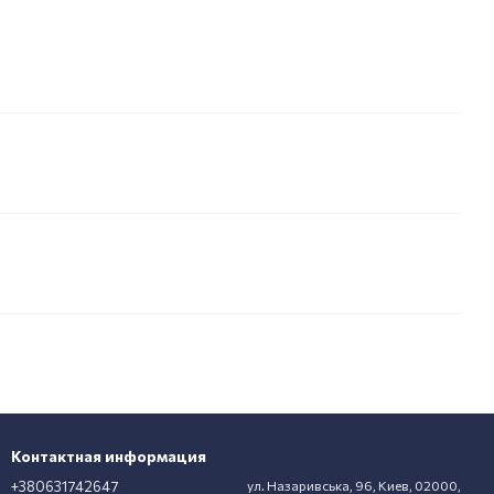
Контактная информация
+380631742647
ул. Назаривська, 96, Киев, 02000,