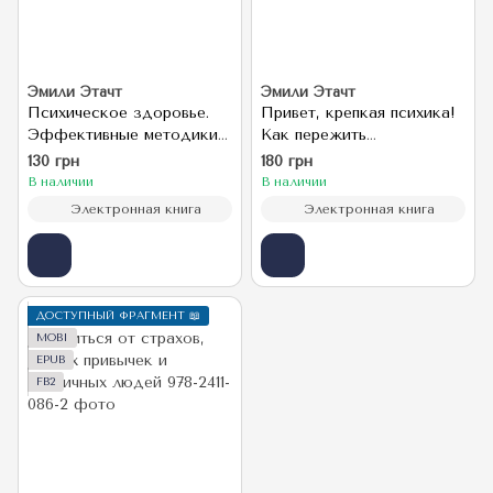
Эмили Этачт
Эмили Этачт
Психическое здоровье.
Привет, крепкая психика!
Эффективные методики
Как пережить
упорядочить мысли,
травмирующие события и
130 грн
180 грн
справиться со стрессом и
не сойти с ума
В наличии
В наличии
тревогой
Электронная книга
Электронная книга
ДОСТУПНЫЙ ФРАГМЕНТ 📖
MOBI
EPUB
FB2