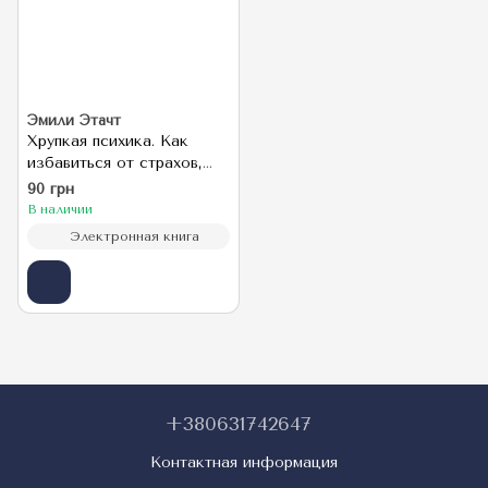
Эмили Этачт
Хрупкая психика. Как
избавиться от страхов,
плохих привычек и
90 грн
токсичных людей
В наличии
Электронная книга
+380631742647
Контактная информация