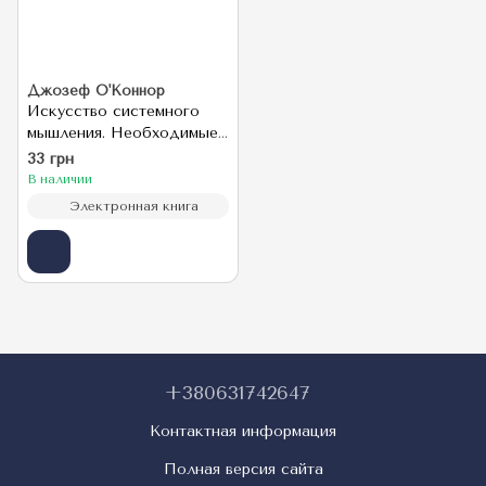
Джозеф О'Коннор
Искусство системного
мышления. Необходимые
знания о системах и
33 грн
творческом подходе к
В наличии
решению проблем
Электронная книга
+380631742647
Контактная информация
Полная версия сайта