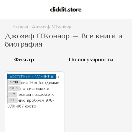
Каталог
Джозеф О'Коннор
Джозеф О'Коннор – Все книги и
биография
Фильтр
По популярности
ДОСТУПНЫЙ ФРАГМЕНТ 📖
MOBI
EPUB
FB2
PDF