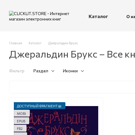
Перейти к основному контенту
Каталог
О н
П
Главная
Каталог
Джеральдин Брукс
Джеральдин Брукс – Все к
Фильтр
Раздел
Иконки
ДОСТУПНЫЙ ФРАГМЕНТ 📖
MOBI
EPUB
FB2