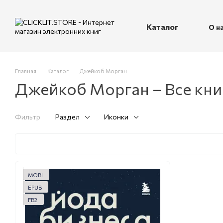
Перейти к основному контенту
Каталог
О н
П
Главная
Каталог
Джейкоб Морган
Джейкоб Морган – Все кни
Фильтр
Раздел
Иконки
MOBI
EPUB
FB2