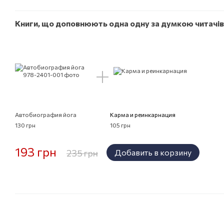
Книги, що доповнюють одна одну за думкою читачів
Автобиография йога
Карма и реинкарнация
130 грн
105 грн
193 грн
235 грн
Добавить в корзину