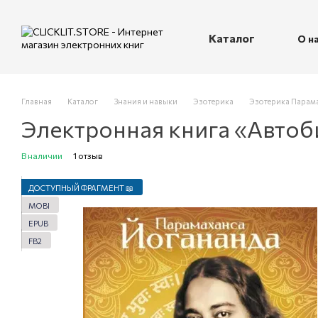
Перейти к основному контенту
Каталог
О н
П
Главная
Каталог
Знания и навыки
Эзотерика
Эзотерика Парам
Электронная книга «Автоб
В наличии
1 отзыв
ДОСТУПНЫЙ ФРАГМЕНТ 📖
MOBI
EPUB
FB2