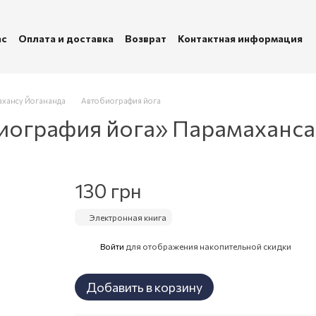
ас
Оплата и доставка
Возврат
Контактная информация
убличная оферта
Политика конфиденциальности
ахансу Йогананда
Автобиография йога
иография йога» Парамаханса
130 грн
Электронная книга
Войти
для отображения накопительной скидки
%
Добавить в корзину