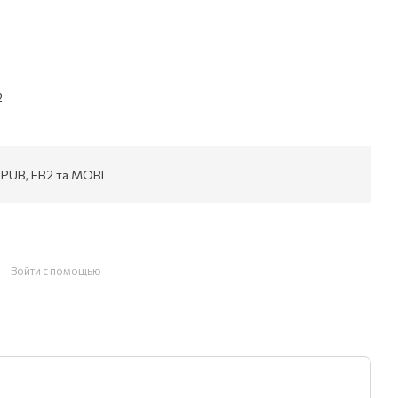
2
EPUB, FB2 та MOBI
Войти с помощью