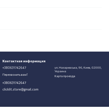
Контактная информация
+380631742647
ул. Назаривська, 96, Киев, 02000,
Украина
Перезвонить вам?
Карта проезда
+380631742647
clicklit.store@gmail.com