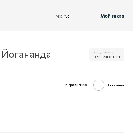
Мой заказ
Укр
Рус
 Йогананда
Код товару
978-2401-001
К сравнению
В желания