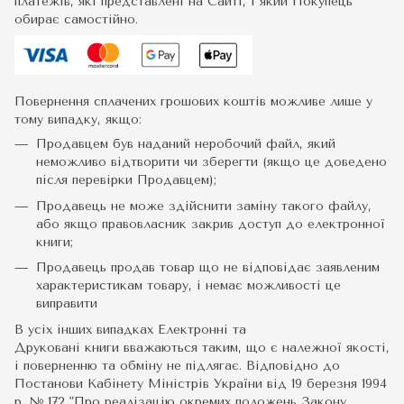
платежів, які представлені на Сайті, і який Покупець
обирає самостійно.
Повернення сплачених грошових коштів можливе лише у
тому випадку, якщо:
Продавцем був наданий неробочий файл, який
неможливо відтворити чи зберегти (якщо це доведено
після перевірки Продавцем);
Продавець не може здійснити заміну такого файлу,
або якщо правовласник закрив доступ до електронної
книги;
Продавець продав товар що не відповідає заявленим
характеристикам товару, і немає можливості це
виправити
В усіх інших випадках Електронні та
Друковані книги вважаються таким, що є належної якості,
і поверненню та обміну не підлягає. Відповідно до
Постанови Кабінету Міністрів України від 19 березня 1994
р. № 172 "Про реалізацію окремих положень Закону