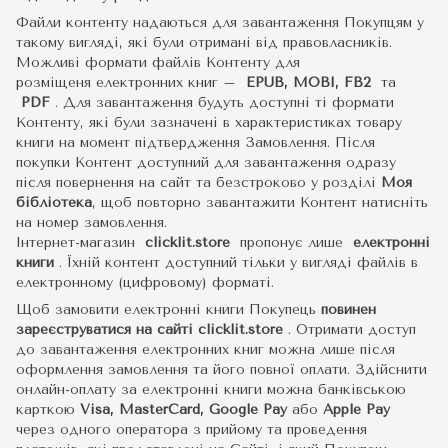
Файли контенту надаються для завантаження Покупцям у
такому вигляді, які були отримані від правовласників.
Можливі формати файлів Контенту для
розміщеня електронних книг –
EPUB, MOBI, FB2
та
PDF
.
Для завантаження будуть доступні ті формати
Контенту, які були зазначені в характеристиках товару
книги на момент підтвердження Замовлення. Після
покупки Контент доступний для завантаження одразу
після повернення на сайт та безстроково у розділі
Моя
бібліотека
, щоб повторно завантажити Контент натисніть
на номер замовлення.
Інтернет-магазин
clicklit.store
пропонує лише
електронні
книги
.
Їхній контент доступний тільки у вигляді файлів в
електронному (цифровому) форматі.
Щоб замовити електронні книги Покупець
повинен
зареєструватися на сайті
clicklit.store
. Отримати доступ
до завантаження електронних книг можна лише після
оформлення замовлення та його повної оплати. Здійснити
онлайн-оплату за електронні книги можна банківською
карткою
Visa, MasterCard, Google Pay
або
Apple Pay
через одного оператора з прийому та проведення