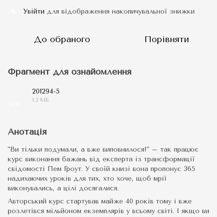
Увійти
для відображення накопичувальної знижки
%
До обраного
Порівняти
Фрагмент для ознайомлення
201294-5
1.2 МБ
PDF
Анотація
"Ви тільки подумали, а вже виповнилося!" – так працює
курс виконання бажань від експерта із трансформації
свідомості Пем Гроут. У своїй книзі вона пропонує 365
надихаючих уроків для тих, хто хоче, щоб мрії
виконувались, а цілі досягалися.
Авторський курс стартував майже 40 років тому і вже
розлетівся мільйоном екземплярів у всьому світі. І якщо ви