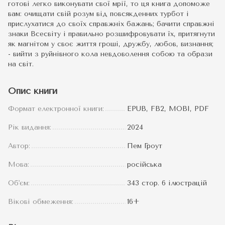
готові легко виконувати свої мрії, то ця книга допоможе
вам: очищати свій розум від повсякденних турбот і
прислухатися до своїх справжніх бажань; бачити справжні
знаки Всесвіту і правильно розшифровувати їх, притягнути
як магнітом у своє життя гроші, дружбу, любов, визнання;
- вийти з руйнівного кола невдоволення собою та образи
на світ.
Опис книги
Формат електронної книги:
EPUB, FB2, MOBI, PDF
Рік видання:
2024
Автор:
Пем Гроут
Мова:
російська
Об'єм:
343 стор. 6 ілюстрацій
Вікові обмеження:
16+