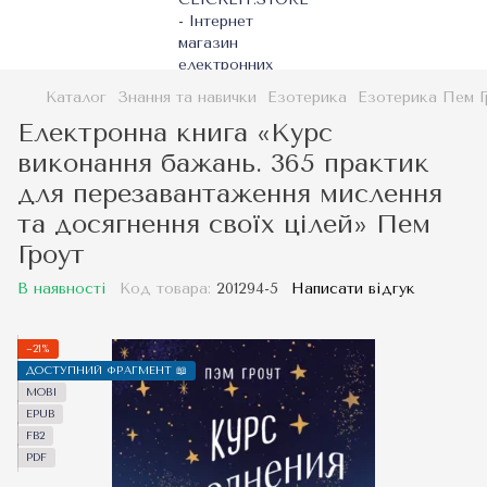
Каталог
Знання та навички
Езотерика
Езотерика Пем Г
Електронна книга «Курс
виконання бажань. 365 практик
для перезавантаження мислення
та досягнення своїх цілей» Пем
Гроут
В наявності
Код товара:
201294-5
Написати відгук
−21%
ДОСТУПНИЙ ФРАГМЕНТ 📖
MOBI
EPUB
FB2
PDF