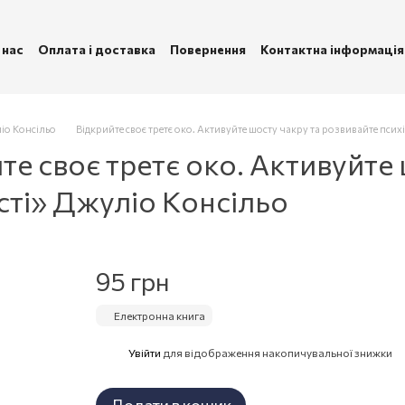
 нас
Оплата і доставка
Повернення
Контактна інформація
ублічна оферта
Політика конфіденційності
іо Консільо
Відкрийте своє третє око. Активуйте шосту чакру та розвивайте психі
е своє третє око. Активуйте 
сті» Джуліо Консільо
95 грн
Електронна книга
Увійти
для відображення накопичувальної знижки
%