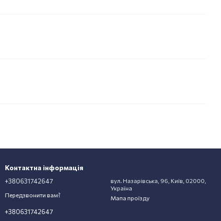
Контактна інформація
+380631742647
вул. Назарівська, 96, Київ, 02000,
Україна
Передзвонити вам?
Мапа проїзду
+380631742647