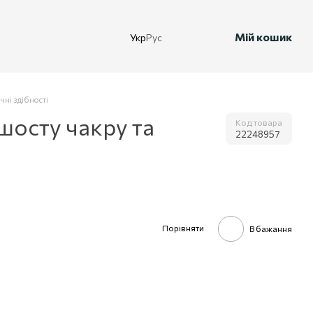
Мій кошик
Укр
Рус
чні здібності
шосту чакру та
Код товара
22248957
Порівняти
В бажання