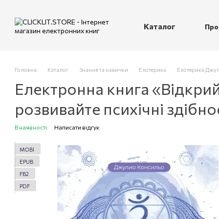
Перейти до основного контенту
Каталог
Про
П
Головна
Каталог
Знання та навички
Езотерика
Езотерика Джул
Електронна книга «Відкрийт
розвивайте психічні здібно
В наявності
Написати відгук
MOBI
EPUB
FB2
PDF