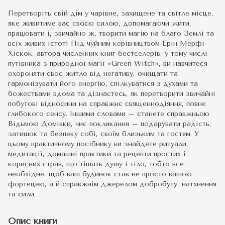
Перетворіть свій дім у чарівне, захищене та світле місце,
яке живитиме вас своєю силою, допомагаючи жити,
працювати і, звичайно ж, творити магію на благо Землі та
всіх живих істот! Під чуйним керівництвом Ерін Мерфі-
Хіскок, автора численних книг-бестселерів, у тому числі
путівника з природної магії «Green Witch», ви навчитеся
охороняти своє житло від негативу, очищати та
гармонізувати його енергію, спілкуватися з духами та
божествами вдома та дізнаєтесь, як перетворити звичайні
побутові відносини на справжнє священнодіяння, повне
глибокого сенсу. Іншими словами – станете справжньою
Відьмою Домівки, чиє покликання – подарувати радість,
затишок та безпеку собі, своїм близьким та гостям. У
цьому практичному посібнику ви знайдете ритуали,
медитації, домашні практики та рецепти простих і
корисних страв, що тішать душу і тіло, тобто все
необхідне, щоб ваш будинок став не просто вашою
фортецею, а й справжнім джерелом добробуту, натхнення
та сили.
Опис книги