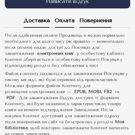
Написати відгук
Доставка
Оплата
Повернення
Після здійснення оплати Продавець в межах нормально
необхідного для цього часу (як правило – моментально
після оплати) надає доступ до Покупцю для
завантаження
електронних книг
у особистому кабінеті.
Контент зберігається в особистому кабінеті Покупця у
відповідному розділі без обмеження в часі.
Файли контенту надаються для завантаження Покупцям у
такому вигляді, які були отримані від правовласників.
Можливі формати файлів Контенту для
розміщеня електронних книг –
EPUB, MOBI, FB2
та
PDF
.
Для завантаження будуть доступні ті формати
Контенту, які були зазначені в характеристиках товару
книги на момент підтвердження Замовлення. Після
покупки Контент доступний для завантаження одразу
після повернення на сайт та безстроково у розділі
Моя
бібліотека
, щоб повторно завантажити Контент натисніть
на номер замовлення.