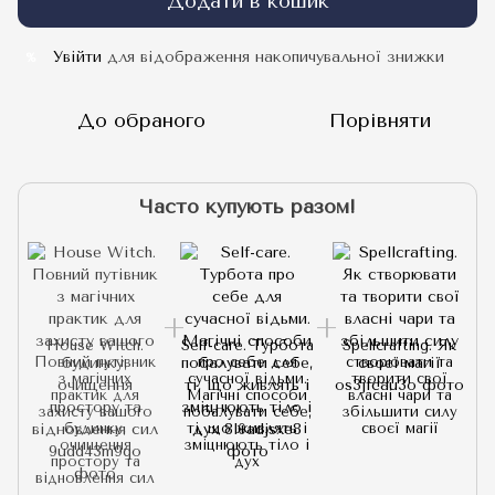
Додати в кошик
Увійти
для відображення накопичувальної знижки
%
До обраного
Порівняти
Часто купують разом!
House Witch.
Self-care. Турбота
Spellcrafting. Як
Повний путівник
про себе для
створювати та
з магічних
сучасної відьми.
творити свої
практик для
Магічні способи
власні чари та
захисту вашого
побалувати себе,
збільшити силу
будинку,
ті, що живлять і
своєї магії
очищення
зміцнюють тіло і
простору та
дух
відновлення сил