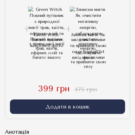
Green Witch.
Захисна магія. Як
Повний путівник
очистити
з природної магії
негативну
трав, квітів,
енергію,
ефірних олій та
заблокувати
багато іншого
шкідливі впливи
та прийняти свою
силу
399 грн
475 грн
Додати в кошик
Анотація