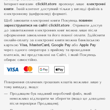
Інтернет-магазин
clicklit.store
пропонує лише
електронні
книги
.
Їхній контент доступний тільки у вигляді файлів в
електронному (цифровому) форматі.
Щоб замовити електронні книги Покупець
повинен
зареєструватися на сайті
clicklit.store
. Отримати доступ
до завантаження електронних книг можна лише після
оформлення замовлення та його повної оплати. Здійснити
онлайн-оплату за електронні книги можна банківською
карткою
Visa, MasterCard, Google Pay
або
Apple Pay
через одного оператора з прийому та проведення
платежів, які представлені на Сайті, і який Покупець
обирає самостійно.
Повернення сплачених грошових коштів можливе лише у
тому випадку, якщо:
Продавцем був наданий неробочий файл, який
неможливо відтворити чи зберегти (якщо це доведено
після перевірки Продавцем);