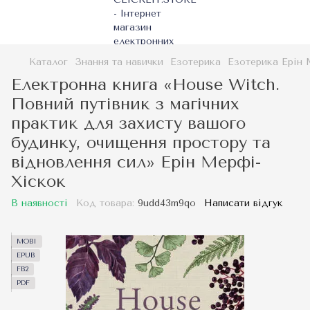
Каталог
Знання та навички
Езотерика
Езотерика Ерін
Електронна книга «House Witch.
Повний путівник з магічних
практик для захисту вашого
будинку, очищення простору та
відновлення сил» Ерін Мерфі-
Хіскок
В наявності
Код товара:
9udd43m9qo
Написати відгук
MOBI
EPUB
FB2
PDF