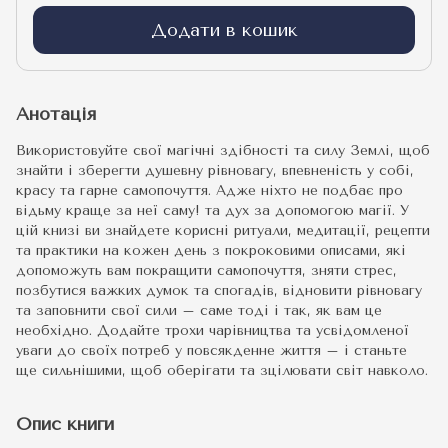
Додати в кошик
Анотація
Використовуйте свої магічні здібності та силу Землі, щоб
знайти і зберегти душевну рівновагу, впевненість у собі,
красу та гарне самопочуття. Адже ніхто не подбає про
відьму краще за неї саму! та дух за допомогою магії. У
цій книзі ви знайдете корисні ритуали, медитації, рецепти
та практики на кожен день з покроковими описами, які
допоможуть вам покращити самопочуття, зняти стрес,
позбутися важких думок та спогадів, відновити рівновагу
та заповнити свої сили – саме тоді і так, як вам це
необхідно. Додайте трохи чарівництва та усвідомленої
уваги до своїх потреб у повсякденне життя – і станьте
ще сильнішими, щоб оберігати та зцілювати світ навколо.
Опис книги