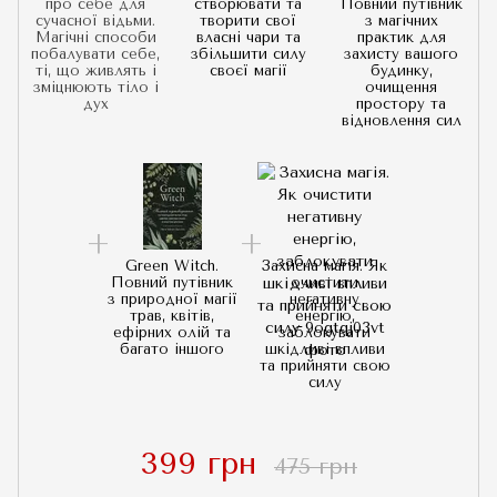
про себе для
створювати та
Повний путівник
сучасної відьми.
творити свої
з магічних
Магічні способи
власні чари та
практик для
побалувати себе,
збільшити силу
захисту вашого
ті, що живлять і
своєї магії
будинку,
зміцнюють тіло і
очищення
дух
простору та
відновлення сил
Green Witch.
Захисна магія. Як
Повний путівник
очистити
з природної магії
негативну
трав, квітів,
енергію,
ефірних олій та
заблокувати
багато іншого
шкідливі впливи
та прийняти свою
силу
399 грн
475 грн