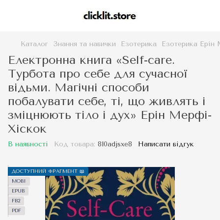
Каталог
Знання та навички
Езотерика
Езотерика Ерін
Електронна книга «Self-care.
Турбота про себе для сучасної
відьми. Магічні способи
побалувати себе, ті, що живлять і
зміцнюють тіло і дух» Ерін Мерфі-
Хіскок
В наявності
Код товара:
8l0adjsxe8
Написати відгук
ДОСТУПНИЙ ФРАГМЕНТ 📖
MOBI
EPUB
FB2
PDF