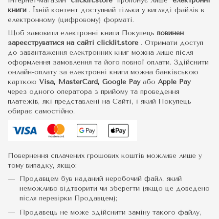
Інтернет-магазин
clicklit.store
пропонує лише
електронні
книги
.
Їхній контент доступний тільки у вигляді файлів в
електронному (цифровому) форматі.
Щоб замовити електронні книги Покупець
повинен
зареєструватися на сайті
clicklit.store
. Отримати доступ
до завантаження електронних книг можна лише після
оформлення замовлення та його повної оплати. Здійснити
онлайн-оплату за електронні книги можна банківською
карткою
Visa, MasterCard, Google Pay
або
Apple Pay
через одного оператора з прийому та проведення
платежів, які представлені на Сайті, і який Покупець
обирає самостійно.
Повернення сплачених грошових коштів можливе лише у
тому випадку, якщо:
Продавцем був наданий неробочий файл, який
неможливо відтворити чи зберегти (якщо це доведено
після перевірки Продавцем);
Продавець не може здійснити заміну такого файлу,