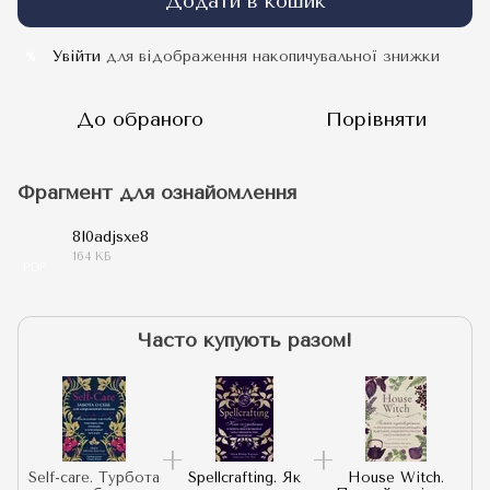
Додати в кошик
Увійти
для відображення накопичувальної знижки
%
До обраного
Порівняти
Фрагмент для ознайомлення
8l0adjsxe8
164 КБ
PDF
Часто купують разом!
Self-care. Турбота
Spellcrafting. Як
House Witch.