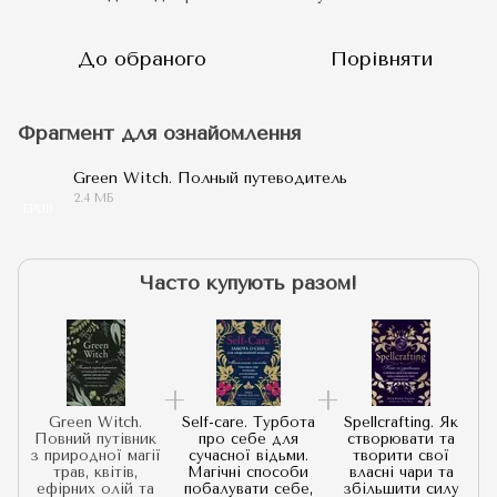
До обраного
Порівняти
Фрагмент для ознайомлення
Green Witch. Полный путеводитель
2.4 МБ
EPUB
Часто купують разом!
Green Witch.
Self-care. Турбота
Spellcrafting. Як
Повний путівник
про себе для
створювати та
з природної магії
сучасної відьми.
творити свої
трав, квітів,
Магічні способи
власні чари та
ефірних олій та
побалувати себе,
збільшити силу