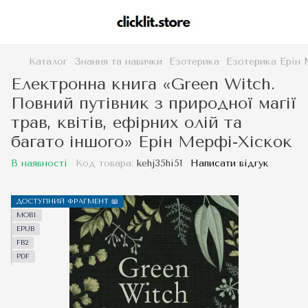
Каталог
Знання та навички
Езотерика
Езотерика Ерін
Електронна книга «Green Witch.
Повний путівник з природної магії
трав, квітів, ефірних олій та
багато іншого» Ерін Мерфі-Хіскок
В наявності
Код товара:
kehj35hi51
Написати відгук
ДОСТУПНИЙ ФРАГМЕНТ 📖
MOBI
EPUB
FB2
PDF