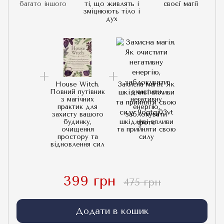
багато іншого
ті, що живлять і
своєї магії
зміцнюють тіло і
дух
House Witch.
Захисна магія. Як
Повний путівник
очистити
з магічних
негативну
практик для
енергію,
захисту вашого
заблокувати
будинку,
шкідливі впливи
очищення
та прийняти свою
простору та
силу
відновлення сил
399 грн
475 грн
Додати в кошик