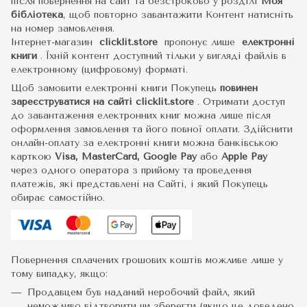
після повернення на сайт та безстроково у розділі
Моя
бібліотека
, щоб повторно завантажити Контент натисніть
на номер замовлення.
Інтернет-магазин
clicklit.store
пропонує лише
електронні
книги
.
Їхній контент доступний тільки у вигляді файлів в
електронному (цифровому) форматі.
Щоб замовити електронні книги Покупець
повинен
зареєструватися на сайті
clicklit.store
. Отримати доступ
до завантаження електронних книг можна лише після
оформлення замовлення та його повної оплати. Здійснити
онлайн-оплату за електронні книги можна банківською
карткою
Visa, MasterCard, Google Pay
або
Apple Pay
через одного оператора з прийому та проведення
платежів, які представлені на Сайті, і який Покупець
обирає самостійно.
Повернення сплачених грошових коштів можливе лише у
тому випадку, якщо:
Продавцем був наданий неробочий файл, який
неможливо відтворити чи зберегти (якщо це доведено