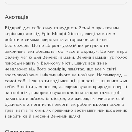
Анотація
Відкрий для себе силу та мудрість Землі з практичним
керівництвом від Ерін Мерфі-Хіскок, спеціалістом з
роботи з силами природи та автором безлічі книг-
бестселерів. Це не збірка чудодійних ритуалів та
заклинань, які обіцяють тобі «все й одразу». Це книга про
Зелену магію для Зеленої відьми. Зелена відьма чує голос
природи навіть у Великому місті, шанує все живе
незалежно від його розмірів, пам'ятає, що все у світі
взаємопов'язане і нікому нічого не нав'язує. Насамперед –
самої собі. І якщо ти поділяєш ці цінності – ця книга для
тебе. З неї ти дізнаєшся, як спрямовувати природні енергії
на свої цілі, використовувати каміння та кристали, щоб
налагодити зв'язок із місцем, де живеш; як очистити свій
будинок від негативної енергії, як робити цілющі зілля з
трав, квітів та олій, як правильно вести магічний щоденник
і знайти свій власний Зелений шлях!