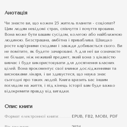
Анотація
Чи знаєте ви, що кожен 25 житель планети - соціопат?
Цим людям невідомі страх, співчуття і почуття провини.
Вона може бути вашим сусідом, колегою або найближчою
людиною. Безстрашна, амбітна і приваблива. Швидко
росте кар'єрними сходами і завжди добивається свого. Ви
не помітите, як будете зачаровані. А для неї ви означаєте
не більше, ніж неживий предмет, який вона з цікавістю
вивчає і буде використовувати для досягнення власних
цілей. Вона прокоментує свої вчинки дослідженнями та
висновками лікаря, і ви здивуєтеся, що наука знає
сьогодні про таких людей. Книга вразить вас іншим
поглядом на життя, і під кінець історії вам буде важко
відокремити правду від вигадки.
Опис книги
Формат електронної книги:
EPUB, FB2, MOBI, PDF
Рік видання:
2024