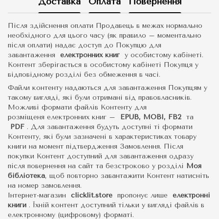
Доставка
Оплата
Повернення
Після здійснення оплати Продавець в межах нормально
необхідного для цього часу (як правило – моментально
після оплати) надає доступ до Покупцю для
завантаження
електронних книг
у особистому кабінеті.
Контент зберігається в особистому кабінеті Покупця у
відповідному розділі без обмеження в часі.
Файли контенту надаються для завантаження Покупцям у
такому вигляді, які були отримані від правовласників.
Можливі формати файлів Контенту для
розміщеня електронних книг –
EPUB, MOBI, FB2
та
PDF
.
Для завантаження будуть доступні ті формати
Контенту, які були зазначені в характеристиках товару
книги на момент підтвердження Замовлення. Після
покупки Контент доступний для завантаження одразу
після повернення на сайт та безстроково у розділі
Моя
бібліотека
, щоб повторно завантажити Контент натисніть
на номер замовлення.
Інтернет-магазин
clicklit.store
пропонує лише
електронні
книги
.
Їхній контент доступний тільки у вигляді файлів в
електронному (цифровому) форматі.