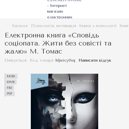
Каталог
Психологія, мотивація
Книги з психології
Книг
Електронна книга «Сповідь
соціопата. Жити без совісті та
жалю» М. Томас
Очікується
Код товара:
hljwicy0xq
Написати відгук
MOBI
EPUB
FB2
PDF