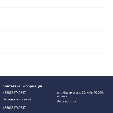
Контактна інформація
+380631742647
вул. Назарівська, 96, Київ, 02000,
Україна
Передзвонити вам?
Мапа проїзду
+380631742647