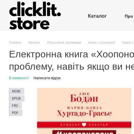
Перейти до основного контенту
Каталог
Про
П
Головна
Каталог
Психологія, мотивація
Книги з психології
Книги з
Електронна книга «Хоопоноп
проблему, навіть якщо ви н
В наявності
Написати відгук
MOBI
EPUB
FB2
PDF