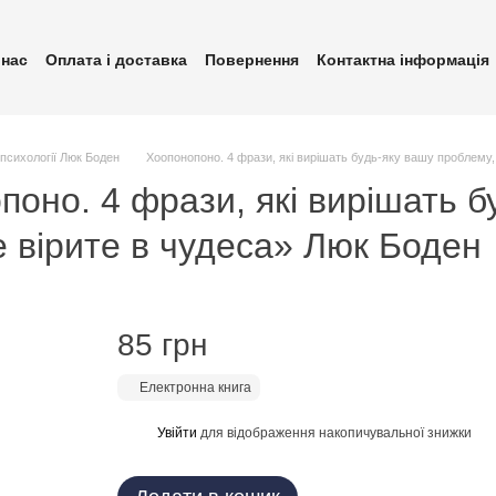
 нас
Оплата і доставка
Повернення
Контактна інформація
ублічна оферта
Політика конфіденційності
 психології Люк Боден
Хоопонопоно. 4 фрази, які вирішать будь-яку вашу проблему, 
оно. 4 фрази, які вирішать б
е вірите в чудеса» Люк Боден
85 грн
Електронна книга
Увійти
для відображення накопичувальної знижки
%