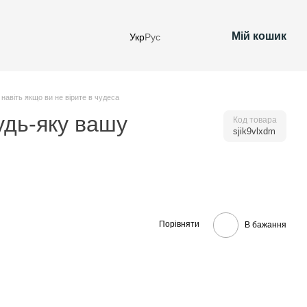
Мій кошик
Укр
Рус
навіть якщо ви не вірите в чудеса
удь-яку вашу
Код товара
sjik9vlxdm
Порівняти
В бажання