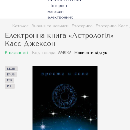
Каталог
Знання та навички
Езотерика
Езотерика Касс
Електронна книга «Астрологія»
Касс Джексон
В наявності
Код товара:
774987
Написати відгук
MOBI
EPUB
FB2
PDF