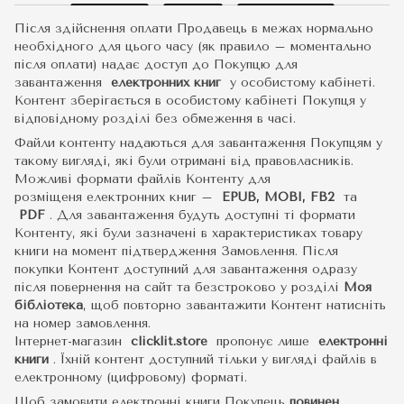
Після здійснення оплати Продавець в межах нормально
необхідного для цього часу (як правило – моментально
після оплати) надає доступ до Покупцю для
завантаження
електронних книг
у особистому кабінеті.
Контент зберігається в особистому кабінеті Покупця у
відповідному розділі без обмеження в часі.
Файли контенту надаються для завантаження Покупцям у
такому вигляді, які були отримані від правовласників.
Можливі формати файлів Контенту для
розміщеня електронних книг –
EPUB, MOBI, FB2
та
PDF
.
Для завантаження будуть доступні ті формати
Контенту, які були зазначені в характеристиках товару
книги на момент підтвердження Замовлення. Після
покупки Контент доступний для завантаження одразу
після повернення на сайт та безстроково у розділі
Моя
бібліотека
, щоб повторно завантажити Контент натисніть
на номер замовлення.
Інтернет-магазин
clicklit.store
пропонує лише
електронні
книги
.
Їхній контент доступний тільки у вигляді файлів в
електронному (цифровому) форматі.
Щоб замовити електронні книги Покупець
повинен