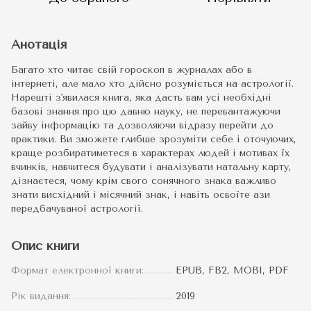
Анотація
Багато хто читає свій гороскоп в журналах або в
інтернеті, але мало хто дійсно розуміється на астрології.
Нарешті з'явилася книга, яка дасть вам усі необхідні
базові знання про цю давню науку, не перевантажуючи
зайву інформацію та дозволяючи відразу перейти до
практики. Ви зможете глибше зрозуміти себе і оточуючих,
краще розбиратиметеся в характерах людей і мотивах їх
вчинків, навчитеся будувати і аналізувати натальну карту,
дізнаєтеся, чому крім свого сонячного знака важливо
знати висхідний і місячний знак, і навіть освоїте ази
передбачуваної астрології.
Опис книги
Формат електронної книги:
EPUB, FB2, MOBI, PDF
Рік видання:
2019