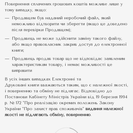
Повернення сплачених грошових коштів можливе лише у
тому випадку, якщо:
Продавцем був наданий неробочий файл, який
неможливо відтворити чи зберегти (якщо це доведено
після перевірки Продавцем);
Продавець не може здійснити заміну такого файлу,
або якщо правовласник закрив доступ до електронної
книги;
Продавець продав товар що не відповідає заявленим
характеристикам товару, і немає можливості це
виправити
В усіх інших випадках Електронні та
Друковані книги вважаються таким, що є належної якості,
і поверненню та обміну не підлягає. Відповідно до
Постанови Кабінету Міністрів України від 19 березня 1994
р. № 172 "Про реалізацію окремих положень Закону
України "Про захист прав споживачів"
видання належної
якості не підлягають обміну, поверненню
.