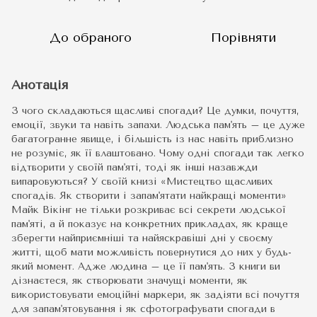
До обраного
Порівняти
Анотація
З чого складаються щасливі спогади? Це думки, почуття,
емоції, звуки та навіть запахи. Людська пам'ять – це дуже
багатогранне явище, і більшість із нас навіть приблизно
не розуміє, як її влаштовано. Чому одні спогади так легко
відтворити у своїй пам'яті, тоді як інші назавжди
випаровуються? У своїй книзі «Мистецтво щасливих
спогадів. Як створити і запам'ятати найкращі моменти»
Майк Вікінг не тільки розкриває всі секрети людської
пам'яті, а й показує на конкретних прикладах, як краще
зберегти найприємніші та найяскравіші дні у своєму
житті, щоб мати можливість повернутися до них у будь-
який момент. Адже людина – це її пам'ять. З книги ви
дізнаєтеся, як створювати значущі моменти, як
використовувати емоційні маркери, як задіяти всі почуття
для запам'ятовування і як сфотографувати спогади в