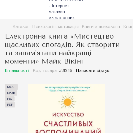
Каталог
Психологія, мотивація
Книги з психології
Книг
Електронна книга «Мистецтво
щасливих спогадів. Як створити
та запам'ятати найкращі
моменти» Майк Вікінг
В наявності
Код товара:
581246
Написати відгук
MOBI
EPUB
FB2
PDF