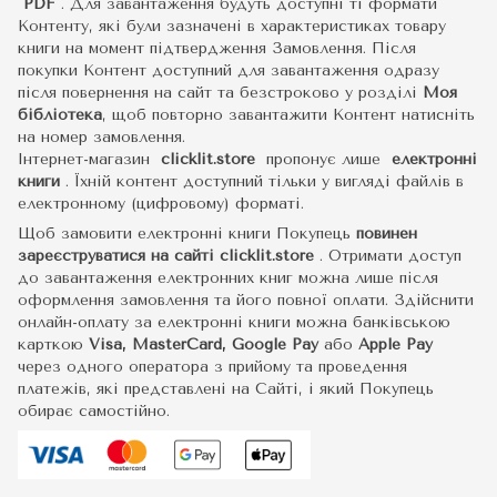
PDF
.
Для завантаження будуть доступні ті формати
Контенту, які були зазначені в характеристиках товару
книги на момент підтвердження Замовлення. Після
покупки Контент доступний для завантаження одразу
після повернення на сайт та безстроково у розділі
Моя
бібліотека
, щоб повторно завантажити Контент натисніть
на номер замовлення.
Інтернет-магазин
clicklit.store
пропонує лише
електронні
книги
.
Їхній контент доступний тільки у вигляді файлів в
електронному (цифровому) форматі.
Щоб замовити електронні книги Покупець
повинен
зареєструватися на сайті
clicklit.store
. Отримати доступ
до завантаження електронних книг можна лише після
оформлення замовлення та його повної оплати. Здійснити
онлайн-оплату за електронні книги можна банківською
карткою
Visa, MasterCard, Google Pay
або
Apple Pay
через одного оператора з прийому та проведення
платежів, які представлені на Сайті, і який Покупець
обирає самостійно.