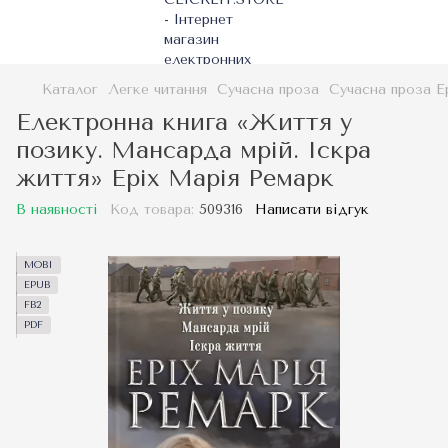
Каталог
Легке читання
Сучасна проза
Сучасна проза Е
Електронна книга «Життя у
позику. Мансарда мрій. Іскра
життя» Еріх Марія Ремарк
В наявності
Код товара:
509316
Написати відгук
MOBI
EPUB
FB2
PDF