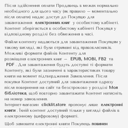
Після здійснення оплати Продавець в межах нормально
необхідного для цього часу (як правило – моментально
після оплати) надає доступ до Покупцю для
завантаження
електронних книг
у особистому кабінеті.
Контент зберігається в особистому кабінеті Покупця у
відповідному розділі без обмеження в часі.
Файли контенту надаються для завантаження Покупцям у
такому вигляді, які були отримані від правовласників.
Можливі формати файлів Контенту для
розміщеня електронних книг –
EPUB, MOBI, FB2
та
PDF
.
Для завантаження будуть доступні ті формати
Контенту, які були зазначені в характеристиках товару
книги на момент підтвердження Замовлення. Після
покупки Контент доступний для завантаження одразу
після повернення на сайт та безстроково у розділі
Моя
бібліотека
, щоб повторно завантажити Контент натисніть
на номер замовлення.
Інтернет-магазин
clicklit.store
пропонує лише
електронні
книги
.
Їхній контент доступний тільки у вигляді файлів в
електронному (цифровому) форматі.
Щоб замовити електронні книги Покупець
повинен