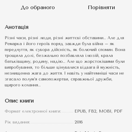
До обраного
Порівняти
Анотація
Різні часи, різні люди, різні життєві обставини… Але для
Ремарка і його героїв поряд завжди була війна – як
передчуття, як сувора дійсність, як болючий спомин. Вона
трощила долі, безжально позбавляла ілюзій, крала
батьківщину, родину, надію… Але що жорстокішими були
випробування, то більше цінувалися відвага й мужність,
незнищенна жага до життя. І навіть у найтемніші часи не
згасало полум’я самопожертви, справжньої дружби,
щирого кохання…
Опис книги
Формат електронної книги:
EPUB, FB2, MOBI, PDF
Рік видання:
2016