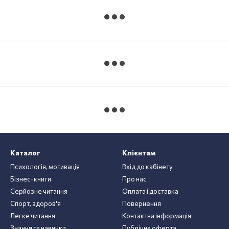
Каталог
Клієнтам
Психологія, мотивація
Вхід до кабінету
Бізнес-книги
Про нас
Серйозне читання
Оплата і доставка
Спорт, здоров'я
Повернення
Легке читання
Контактна інформація
Знання та навички
Публічна оферта