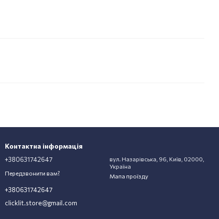
Контактна інформація
+380631742647
вул. Назарівська, 96, Київ, 02000,
Україна
Передзвонити вам?
Мапа проїзду
+380631742647
clicklit.store@gmail.com