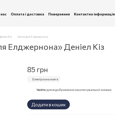
 нас
Оплата і доставка
Повернення
Контактна інформація
ублічна оферта
Політика конфіденційності
еніел Кіз
Квіти для Елджернона
ля Елджернона» Деніел Кіз
85 грн
Електронна книга
Увійти
для відображення накопичувальної знижки
%
Додати в кошик