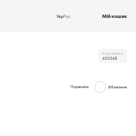
Мій кошик
Укр
Рус
Код товара
400348
Порівняти
В бажання