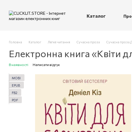
Перейти до основного контенту
Каталог
Про
П
Головна
Каталог
Легке читання
Сучасна проза
Сучасна проза Д
Електронна книга «Квіти д
В наявності
Написати відгук
MOBI
EPUB
FB2
PDF