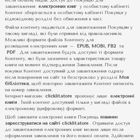
після оплати) надає доступ до Покупцю для
завантаження
електронних книг
у особистому кабінеті.
Контент зберігається в особистому кабінеті Покупця у
відповідному розділі без обмеження в часі.
Файли контенту надаються для завантаження Покупцям у
такому вигляді, які були отримані від правовласників.
Можливі формати файлів Контенту для
розміщеня електронних книг –
EPUB, MOBI, FB2
та
PDF
.
Для завантаження будуть доступні ті формати
Контенту, які були зазначені в характеристиках товару
книги на момент підтвердження Замовлення. Після
покупки Контент доступний для завантаження одразу
після повернення на сайт та безстроково у розділі
Моя
бібліотека
, щоб повторно завантажити Контент натисніть
на номер замовлення.
Інтернет-магазин
clicklit.store
пропонує лише
електронні
книги
.
Їхній контент доступний тільки у вигляді файлів в
електронному (цифровому) форматі.
Щоб замовити електронні книги Покупець
повинен
зареєструватися на сайті
clicklit.store
. Отримати доступ
до завантаження електронних книг можна лише після
оформлення замовлення та його повної оплати. Здійснити