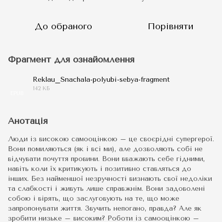
До обраного
Порівняти
Фрагмент для ознайомлення
Reklau_Snachala-polyubi-sebya-fragment
142 КБ
EPUB
Анотація
Люди із високою самооцінкою – це своєрідні супергерої.
Вони помиляються (як і всі ми), але дозволяють собі не
відчувати почуття провини. Вони вважають себе гідними,
навіть коли їх критикують і позитивно ставляться до
інших. Без найменшої незручності визнають свої недоліки
та слабкості і живуть лише справжнім. Вони задоволені
собою і вірять, що заслуговують на те, що може
запропонувати життя. Звучить непогано, правда? Але як
зробити низьке – високим? Роботи із самооцінкою –