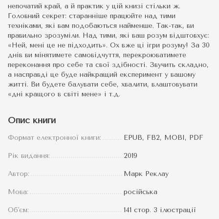
непочатий край, а й практик у цій книзі стільки ж.
Головний секрет: старанніше працюйте над тими
техніками, які вам подобаються найменше. Так-так, ви
правильно зрозуміли. Над тими, які ваш розум відштовхує:
«Ней, мені це не підходить». Ох вже ці ігри розуму! За 30
днів ви мінятимете самовідчуття, перекроюватимете
переконання про себе та свої здібності. Звучить складно,
а насправді це буде найкращий експеримент у вашому
житті. Ви будете балувати себе, хвалити, влаштовувати
«дні кращого в світі мене» і т.д.
Опис книги
Формат електронної книги:
EPUB, FB2, MOBI, PDF
Рік видання:
2019
Автор:
Марк Реклау
Мова:
російська
Об'єм:
141 стор. 3 ілюстрації