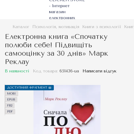
Каталог
Психологія, мотивація
Книги з психології
Книг
Електронна книга «Спочатку
полюби себе! Підвищіть
самооцінку за 30 днів» Марк
Реклау
В наявності
Код товара:
651436-ua
Написати відгук
ДОСТУПНИЙ ФРАГМЕНТ 📖
MOBI
EPUB
FB2
PDF