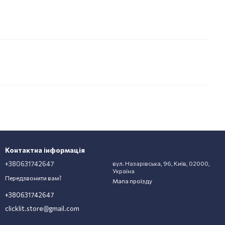
Контактна інформація
+380631742647
вул. Назарівська, 96, Київ, 02000,
Україна
Передзвонити вам?
Мапа проїзду
+380631742647
clicklit.store@gmail.com