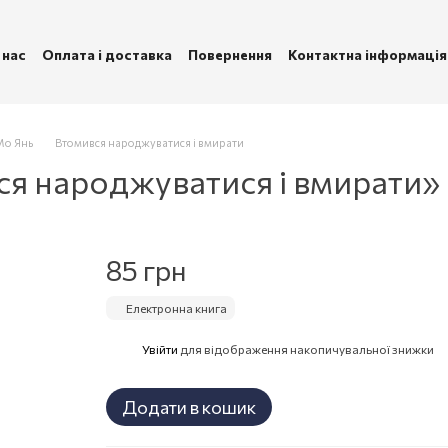
 нас
Оплата і доставка
Повернення
Контактна інформація
ублічна оферта
Політика конфіденційності
Мо Янь
Втомився народжуватися і вмирати
ся народжуватися і вмирати»
85 грн
Електронна книга
Увійти
для відображення накопичувальної знижки
%
Додати в кошик