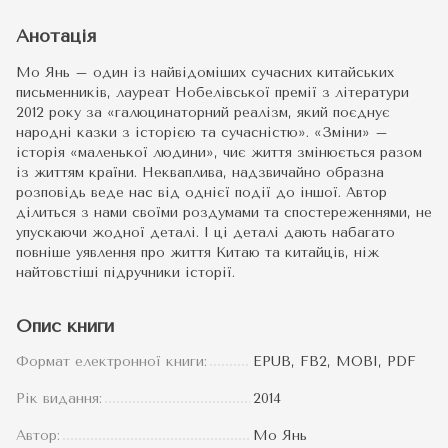
Анотація
Мо Янь – один із найвідоміших сучасних китайських
письменників, лауреат Нобелівської премії з літератури
2012 року за «галюцинаторний реалізм, який поєднує
народні казки з історією та сучасністю». «Зміни» –
історія «маленької людини», чиє життя змінюється разом
із життям країни. Некваплива, надзвичайно образна
розповідь веде нас від однієї події до іншої. Автор
ділиться з нами своїми роздумами та спостереженнями, не
упускаючи жодної деталі. І ці деталі дають набагато
повніше уявлення про життя Китаю та китайців, ніж
найтовстіші підручники історії.
Опис книги
Формат електронної книги:
EPUB, FB2, MOBI, PDF
Рік видання:
2014
Автор:
Мо Янь