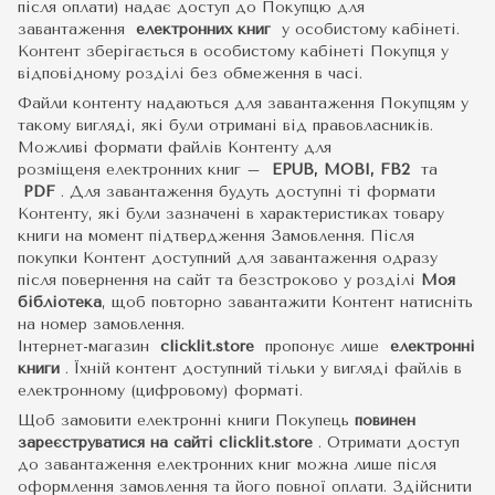
після оплати) надає доступ до Покупцю для
завантаження
електронних книг
у особистому кабінеті.
Контент зберігається в особистому кабінеті Покупця у
відповідному розділі без обмеження в часі.
Файли контенту надаються для завантаження Покупцям у
такому вигляді, які були отримані від правовласників.
Можливі формати файлів Контенту для
розміщеня електронних книг –
EPUB, MOBI, FB2
та
PDF
.
Для завантаження будуть доступні ті формати
Контенту, які були зазначені в характеристиках товару
книги на момент підтвердження Замовлення. Після
покупки Контент доступний для завантаження одразу
після повернення на сайт та безстроково у розділі
Моя
бібліотека
, щоб повторно завантажити Контент натисніть
на номер замовлення.
Інтернет-магазин
clicklit.store
пропонує лише
електронні
книги
.
Їхній контент доступний тільки у вигляді файлів в
електронному (цифровому) форматі.
Щоб замовити електронні книги Покупець
повинен
зареєструватися на сайті
clicklit.store
. Отримати доступ
до завантаження електронних книг можна лише після
оформлення замовлення та його повної оплати. Здійснити