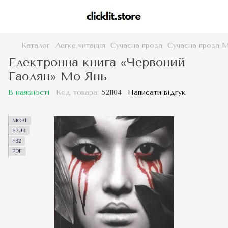
Каталог
Легке читання
Сучасна проза
Сучасна проза 
Електронна книга «Червоний
Гаолян» Мо Янь
В наявності
Код товара:
521104
Написати відгук
MOBI
EPUB
FB2
PDF