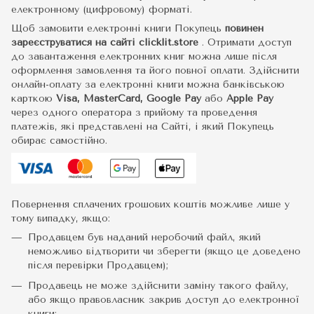
електронному (цифровому) форматі.
Щоб замовити електронні книги Покупець
повинен
зареєструватися на сайті
clicklit.store
. Отримати доступ
до завантаження електронних книг можна лише після
оформлення замовлення та його повної оплати. Здійснити
онлайн-оплату за електронні книги можна банківською
карткою
Visa, MasterCard, Google Pay
або
Apple Pay
через одного оператора з прийому та проведення
платежів, які представлені на Сайті, і який Покупець
обирає самостійно.
Повернення сплачених грошових коштів можливе лише у
тому випадку, якщо:
Продавцем був наданий неробочий файл, який
неможливо відтворити чи зберегти (якщо це доведено
після перевірки Продавцем);
Продавець не може здійснити заміну такого файлу,
або якщо правовласник закрив доступ до електронної
книги;