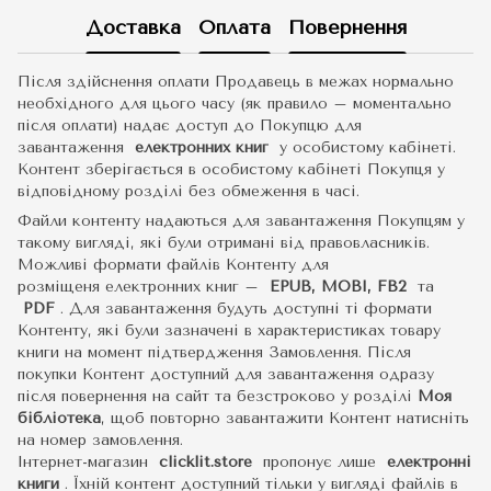
Доставка
Оплата
Повернення
Після здійснення оплати Продавець в межах нормально
необхідного для цього часу (як правило – моментально
після оплати) надає доступ до Покупцю для
завантаження
електронних книг
у особистому кабінеті.
Контент зберігається в особистому кабінеті Покупця у
відповідному розділі без обмеження в часі.
Файли контенту надаються для завантаження Покупцям у
такому вигляді, які були отримані від правовласників.
Можливі формати файлів Контенту для
розміщеня електронних книг –
EPUB, MOBI, FB2
та
PDF
.
Для завантаження будуть доступні ті формати
Контенту, які були зазначені в характеристиках товару
книги на момент підтвердження Замовлення. Після
покупки Контент доступний для завантаження одразу
після повернення на сайт та безстроково у розділі
Моя
бібліотека
, щоб повторно завантажити Контент натисніть
на номер замовлення.
Інтернет-магазин
clicklit.store
пропонує лише
електронні
книги
.
Їхній контент доступний тільки у вигляді файлів в