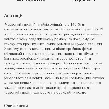
Анотація
"Червоний гаолян" - найвідоміший твір Мо Яня,
китайського прозаїка, лауреата Нобелівської премії (2012
р.). На думку критиків, цю премію присудили письменнику
багато в чому завдяки цьому роману, включеному до
списку ста кращих китайських романів минулого століття.
У всьому світі з величезним успіхом пройшов фільм
«Червоний гаолян», знятий за цим твором і пробудив у
багатьох російських глядачів інтерес до історії та
культури Китаю. Тепер уперше російською виходить і сам
роман, написаний жорстко, навіть жорстоко. Ця історія
«найзапекліших героїв і найзапекліших мерзотників»
розгортається в повіті Гаомі, на малій батьківщині автора,
де палає нещадна війна з японськими загарбниками, що
заливає все навколо потоками крові, червоною, як
червоний гаолян, що росте на безкрайніх полях.
Опис книги