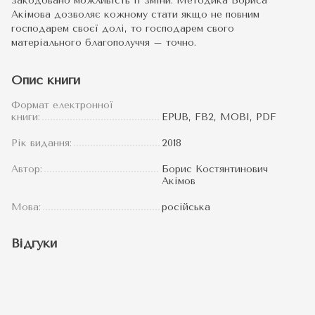
закодовано можливість її зміни. Методика Бориса
Акімова дозволяє кожному стати якщо не повним
господарем своєї долі, то господарем свого
матеріального благополуччя – точно.
Опис книги
Формат електронної
книги:
EPUB, FB2, MOBI, PDF
Рік видання:
2018
Автор:
Борис Костянтинович
Акімов
Мова:
російська
Відгуки