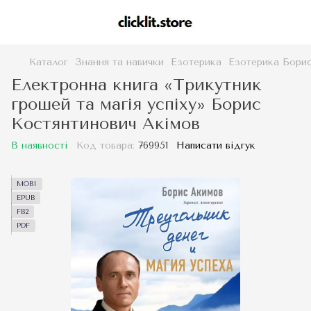
Каталог
Знання та навички
Езотерика
Езотерика Борис
Електронна книга «Трикутник
грошей та магія успіху» Борис
Костянтинович Акімов
В наявності
Код товара:
769951
Написати відгук
MOBI
EPUB
FB2
PDF