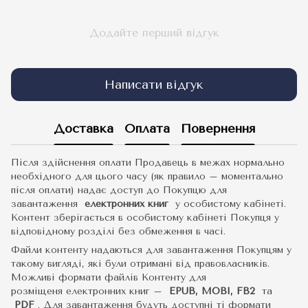
Додайте перший відгук
Написати відгук
Доставка
Оплата
Повернення
Після здійснення оплати Продавець в межах нормально
необхідного для цього часу (як правило – моментально
після оплати) надає доступ до Покупцю для
завантаження
електронних книг
у особистому кабінеті.
Контент зберігається в особистому кабінеті Покупця у
відповідному розділі без обмеження в часі.
Файли контенту надаються для завантаження Покупцям у
такому вигляді, які були отримані від правовласників.
Можливі формати файлів Контенту для
розміщеня електронних книг –
EPUB, MOBI, FB2
та
PDF
.
Для завантаження будуть доступні ті формати