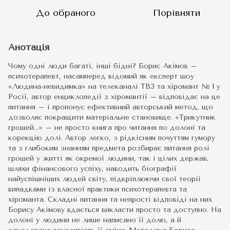
До обраного
Порівняти
Анотація
Чому одні люди багаті, інші бідні? Борис Акімов –
психотерапевт, насамперед відомий як експерт шоу
«Людина-невидимка» на телеканалі ТВ3 та хіромант № 1 у
Росії, автор енциклопедії з хіромантії – відповідає на це
питання – і пропонує ефективний авторський метод, що
дозволяє покращити матеріальне становище. «Трикутник
грошей…» – не просто книга про читання по долоні та
корекцію долі. Автор легко, з рідкісним почуттям гумору
та з глибоким знанням предмета розбирає питання ролі
грошей у житті як окремої людини, так і цілих держав,
шляхи фінансового успіху, наводить біографії
найуспішніших людей світу, підкріплюючи свої теорії
випадками із власної практики психотерапевта та
хіроманта. Складні питання та непрості відповіді на них
Борису Акімову вдається викласти просто та доступно. На
долоні у людини не лише написано її долю, а й