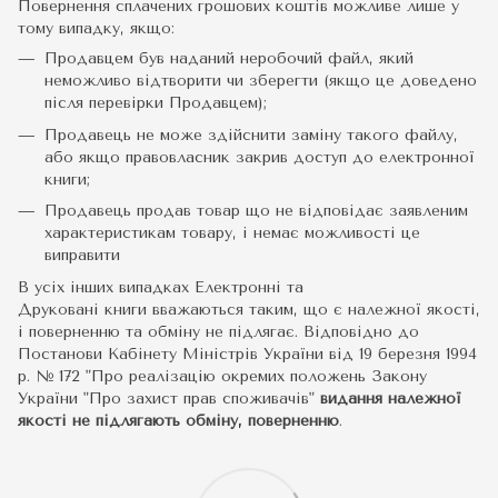
Повернення сплачених грошових коштів можливе лише у
тому випадку, якщо:
Продавцем був наданий неробочий файл, який
неможливо відтворити чи зберегти (якщо це доведено
після перевірки Продавцем);
Продавець не може здійснити заміну такого файлу,
або якщо правовласник закрив доступ до електронної
книги;
Продавець продав товар що не відповідає заявленим
характеристикам товару, і немає можливості це
виправити
В усіх інших випадках Електронні та
Друковані книги вважаються таким, що є належної якості,
і поверненню та обміну не підлягає. Відповідно до
Постанови Кабінету Міністрів України від 19 березня 1994
р. № 172 "Про реалізацію окремих положень Закону
України "Про захист прав споживачів"
видання належної
якості не підлягають обміну, поверненню
.