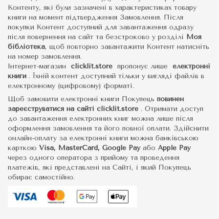
Контенту, які були зазначені в характеристиках товару
книги на момент підтвердження Замовлення. Після
покупки Контент доступний для завантаження одразу
після повернення на сайт та безстроково у розділі
Моя
бібліотека
, щоб повторно завантажити Контент натисніть
на номер замовлення.
Інтернет-магазин
clicklit.store
пропонує лише
електронні
книги
.
Їхній контент доступний тільки у вигляді файлів в
електронному (цифровому) форматі.
Щоб замовити електронні книги Покупець
повинен
зареєструватися на сайті
clicklit.store
. Отримати доступ
до завантаження електронних книг можна лише після
оформлення замовлення та його повної оплати. Здійснити
онлайн-оплату за електронні книги можна банківською
карткою
Visa, MasterCard, Google Pay
або
Apple Pay
через одного оператора з прийому та проведення
платежів, які представлені на Сайті, і який Покупець
обирає самостійно.