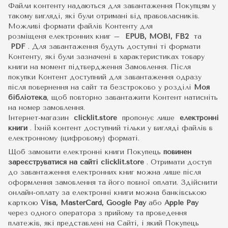
Файли контенту надаються для завантаження Покупцям у
такому вигляді, які були отримані від правовласників.
Можливі формати файлів Контенту для
розміщеня електронних книг –
EPUB, MOBI, FB2
та
PDF
.
Для завантаження будуть доступні ті формати
Контенту, які були зазначені в характеристиках товару
книги на момент підтвердження Замовлення. Після
покупки Контент доступний для завантаження одразу
після повернення на сайт та безстроково у розділі
Моя
бібліотека
, щоб повторно завантажити Контент натисніть
на номер замовлення.
Інтернет-магазин
clicklit.store
пропонує лише
електронні
книги
.
Їхній контент доступний тільки у вигляді файлів в
електронному (цифровому) форматі.
Щоб замовити електронні книги Покупець
повинен
зареєструватися на сайті
clicklit.store
. Отримати доступ
до завантаження електронних книг можна лише після
оформлення замовлення та його повної оплати. Здійснити
онлайн-оплату за електронні книги можна банківською
карткою
Visa, MasterCard, Google Pay
або
Apple Pay
через одного оператора з прийому та проведення
платежів, які представлені на Сайті, і який Покупець