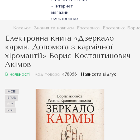
Каталог
Знання та навички
Езотерика
Езотерика Борис
Електронна книга «Дзеркало
карми. Допомога з кармічної
хіромантії» Борис Костянтинович
Акімов
В наявності
Код товара:
476856
Написати відгук
MOBI
EPUB
FB2
PDF