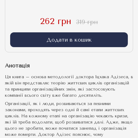
262 грн
319 грн
Додати в кошик
Анотація
Ця книга – основа методології доктора Іцхака Адізеса, в
якій він представляє теорію життєвих циклів організацій
та принципи організаційних змін, які застосовують
компанії всього світу вже багато десятиліть.
Організації, як і люди, розвиваються за певними
законами, проходять через одні й самі етапи життєвих
циклів. На кожному етапі на організацію чекають кризи,
які їй треба подолати, щоб розвиватися далі. Адже, якщо
цього не зробити, може початися занепад і організація
може померти. Доктор Адізес пояснює, чому