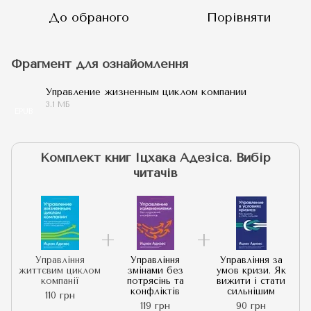
До обраного
Порівняти
Фрагмент для ознайомлення
Управление жизненным циклом компании
3.1 МБ
EPUB
Комплект книг Іцхака Адезіса. Вибір
читачів
Управління
Управління
Управління за
життєвим циклом
змінами без
умов кризи. Як
компанії
потрясінь та
вижити і стати
конфліктів
сильнішим
110 грн
119 грн
90 грн