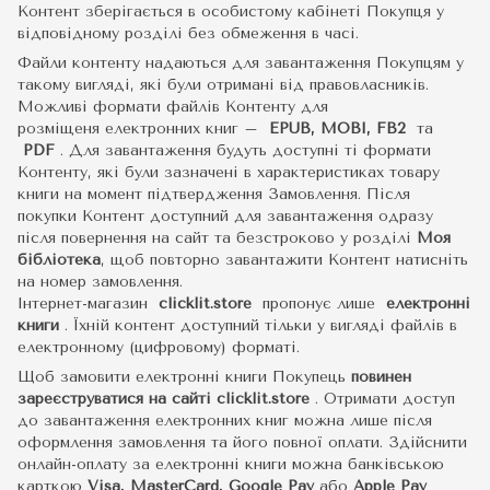
Контент зберігається в особистому кабінеті Покупця у
відповідному розділі без обмеження в часі.
Файли контенту надаються для завантаження Покупцям у
такому вигляді, які були отримані від правовласників.
Можливі формати файлів Контенту для
розміщеня електронних книг –
EPUB, MOBI, FB2
та
PDF
.
Для завантаження будуть доступні ті формати
Контенту, які були зазначені в характеристиках товару
книги на момент підтвердження Замовлення. Після
покупки Контент доступний для завантаження одразу
після повернення на сайт та безстроково у розділі
Моя
бібліотека
, щоб повторно завантажити Контент натисніть
на номер замовлення.
Інтернет-магазин
clicklit.store
пропонує лише
електронні
книги
.
Їхній контент доступний тільки у вигляді файлів в
електронному (цифровому) форматі.
Щоб замовити електронні книги Покупець
повинен
зареєструватися на сайті
clicklit.store
. Отримати доступ
до завантаження електронних книг можна лише після
оформлення замовлення та його повної оплати. Здійснити
онлайн-оплату за електронні книги можна банківською
карткою
Visa, MasterCard, Google Pay
або
Apple Pay