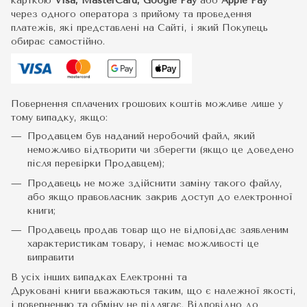
карткою
Visa, MasterCard, Google Pay
або
Apple Pay
через одного оператора з прийому та проведення
платежів, які представлені на Сайті, і який Покупець
обирає самостійно.
Повернення сплачених грошових коштів можливе лише у
тому випадку, якщо:
Продавцем був наданий неробочий файл, який
неможливо відтворити чи зберегти (якщо це доведено
після перевірки Продавцем);
Продавець не може здійснити заміну такого файлу,
або якщо правовласник закрив доступ до електронної
книги;
Продавець продав товар що не відповідає заявленим
характеристикам товару, і немає можливості це
виправити
В усіх інших випадках Електронні та
Друковані книги вважаються таким, що є належної якості,
і поверненню та обміну не підлягає. Відповідно до