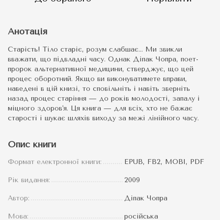
Анотація
Старість! Тіло старіє, розум слабшає… Ми звикли
вважати, що підвладні часу. Однак Діпак Чопра, поет-
пророк альтернативної медицини, стверджує, що цей
процес оборотний. Якщо ви виконуватимете вправи,
наведені в цій книзі, то сповільніть і навіть зверніть
назад процес старіння — до років молодості, запалу і
міцного здоров'я. Ця книга — для всіх, хто не бажає
старості і шукає шляхів виходу за межі лінійного часу.
Опис книги
Формат електронної книги:
EPUB, FB2, MOBI, PDF
Рік видання:
2009
Автор:
Діпак Чопра
Мова:
російська