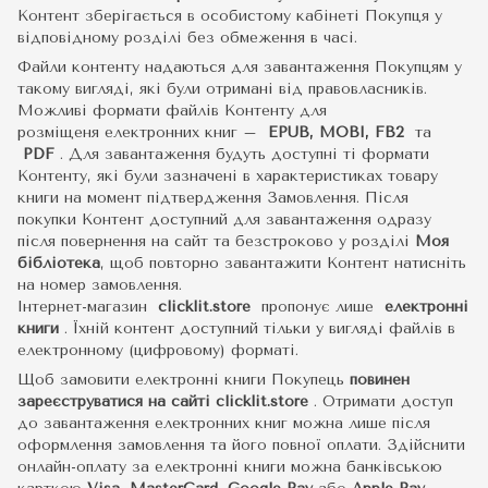
Контент зберігається в особистому кабінеті Покупця у
відповідному розділі без обмеження в часі.
Файли контенту надаються для завантаження Покупцям у
такому вигляді, які були отримані від правовласників.
Можливі формати файлів Контенту для
розміщеня електронних книг –
EPUB, MOBI, FB2
та
PDF
.
Для завантаження будуть доступні ті формати
Контенту, які були зазначені в характеристиках товару
книги на момент підтвердження Замовлення. Після
покупки Контент доступний для завантаження одразу
після повернення на сайт та безстроково у розділі
Моя
бібліотека
, щоб повторно завантажити Контент натисніть
на номер замовлення.
Інтернет-магазин
clicklit.store
пропонує лише
електронні
книги
.
Їхній контент доступний тільки у вигляді файлів в
електронному (цифровому) форматі.
Щоб замовити електронні книги Покупець
повинен
зареєструватися на сайті
clicklit.store
. Отримати доступ
до завантаження електронних книг можна лише після
оформлення замовлення та його повної оплати. Здійснити
онлайн-оплату за електронні книги можна банківською