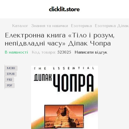
Каталог
Знання та навички
Езотерика
Езотерика Діпак
Електронна книга «Тіло і розум,
непідвладні часу» Діпак Чопра
В наявності
Код товара:
523625
Написати відгук
MOBI
EPUB
FB2
PDF