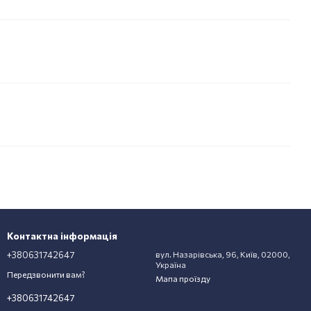
Контактна інформація
+380631742647
вул. Назарівська, 96, Київ, 02000,
Україна
Передзвонити вам?
Мапа проїзду
+380631742647