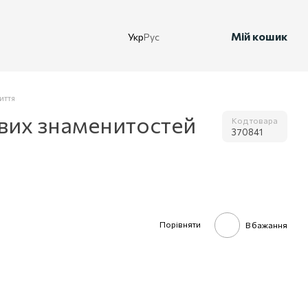
Мій кошик
Укр
Рус
иття
ових знаменитостей
Код товара
370841
Порівняти
В бажання