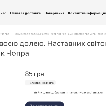
 нас
Оплата і доставка
Повернення
Контактна інформація
ублічна оферта
Політика конфіденційності
к Чопра
Керуй своєю долею. Наставник світових знаменитостей про успіх і сенс ж
воєю долею. Наставник світ
ак Чопра
85 грн
Електронна книга
Увійти
для відображення накопичувальної знижки
%