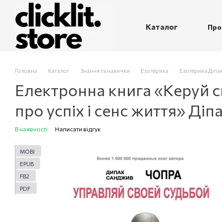
Перейти до основного контенту
Каталог
Про
П
Головна
Каталог
Знання та навички
Езотерика
Езотерика Діпа
Електронна книга «Керуй с
про успіх і сенс життя» Діп
В наявності
Написати відгук
MOBI
EPUB
FB2
PDF