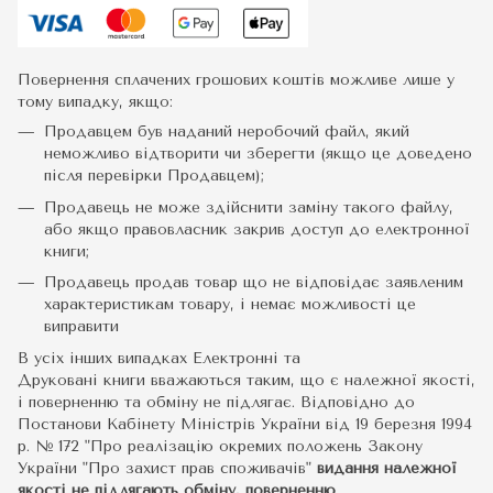
Повернення сплачених грошових коштів можливе лише у
тому випадку, якщо:
Продавцем був наданий неробочий файл, який
неможливо відтворити чи зберегти (якщо це доведено
після перевірки Продавцем);
Продавець не може здійснити заміну такого файлу,
або якщо правовласник закрив доступ до електронної
книги;
Продавець продав товар що не відповідає заявленим
характеристикам товару, і немає можливості це
виправити
В усіх інших випадках Електронні та
Друковані книги вважаються таким, що є належної якості,
і поверненню та обміну не підлягає. Відповідно до
Постанови Кабінету Міністрів України від 19 березня 1994
р. № 172 "Про реалізацію окремих положень Закону
України "Про захист прав споживачів"
видання належної
якості не підлягають обміну, поверненню
.