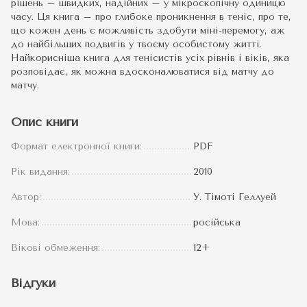
рішень – швидких, надійних – у мікроскопічну одиницю
часу. Ця книга – про глибоке проникнення в теніс, про те,
що кожен день є можливість здобути міні-перемогу, аж
до найбільших подвигів у твоєму особистому житті.
Найкорисніша книга для тенісистів усіх рівнів і віків, яка
розповідає, як можна вдосконалюватися від матчу до
матчу.
Опис книги
Формат електронної книги:
PDF
Рік видання:
2010
Автор:
У. Тімоті Геллуей
Мова:
російська
Вікові обмеження:
12+
Відгуки