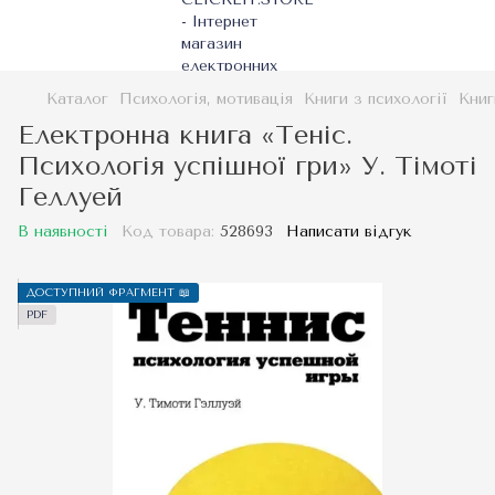
Каталог
Психологія, мотивація
Книги з психології
Книг
Електронна книга «Теніс.
Психологія успішної гри» У. Тімоті
Геллуей
В наявності
Код товара:
528693
Написати відгук
ДОСТУПНИЙ ФРАГМЕНТ 📖
PDF