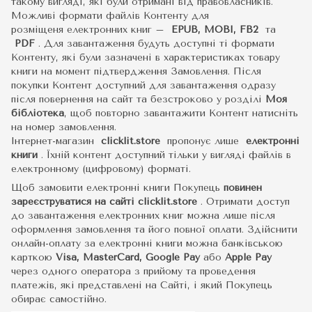
такому вигляді, які були отримані від правовласників.
Можливі формати файлів Контенту для
розміщеня електронних книг –
EPUB, MOBI, FB2
та
PDF
.
Для завантаження будуть доступні ті формати
Контенту, які були зазначені в характеристиках товару
книги на момент підтвердження Замовлення. Після
покупки Контент доступний для завантаження одразу
після повернення на сайт та безстроково у розділі
Моя
бібліотека
, щоб повторно завантажити Контент натисніть
на номер замовлення.
Інтернет-магазин
clicklit.store
пропонує лише
електронні
книги
.
Їхній контент доступний тільки у вигляді файлів в
електронному (цифровому) форматі.
Щоб замовити електронні книги Покупець
повинен
зареєструватися на сайті
clicklit.store
. Отримати доступ
до завантаження електронних книг можна лише після
оформлення замовлення та його повної оплати. Здійснити
онлайн-оплату за електронні книги можна банківською
карткою
Visa, MasterCard, Google Pay
або
Apple Pay
через одного оператора з прийому та проведення
платежів, які представлені на Сайті, і який Покупець
обирає самостійно.