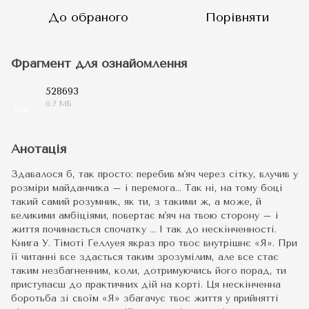
До обраного
Порівняти
Фрагмент для ознайомлення
528693
0.7 МБ
PDF
Анотація
Здавалося б, так просто: перебив м'яч через сітку, влучив у
розміри майданчика – і перемога… Так ні, на тому боці
такий самий розумник, як ти, з такими ж, а може, й
великими амбіціями, повертає м'яч на твою сторону – і
життя починається спочатку ... І так до нескінченності.
Книга У. Тімоті Геллуея якраз про твоє внутрішнє «Я». При
її читанні все здається таким зрозумілим, але все стає
таким незбагненним, коли, дотримуючись його порад, ти
приступаєш до практичних дій на корті. Ця нескінченна
боротьба зі своїм «Я» збагачує твоє життя у прийнятті