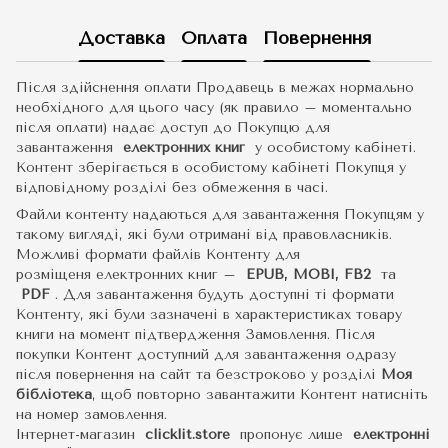
Доставка
Оплата
Повернення
Після здійснення оплати Продавець в межах нормально
необхідного для цього часу (як правило – моментально
після оплати) надає доступ до Покупцю для
завантаження
електронних книг
у особистому кабінеті.
Контент зберігається в особистому кабінеті Покупця у
відповідному розділі без обмеження в часі.
Файли контенту надаються для завантаження Покупцям у
такому вигляді, які були отримані від правовласників.
Можливі формати файлів Контенту для
розміщеня електронних книг –
EPUB, MOBI, FB2
та
PDF
.
Для завантаження будуть доступні ті формати
Контенту, які були зазначені в характеристиках товару
книги на момент підтвердження Замовлення. Після
покупки Контент доступний для завантаження одразу
після повернення на сайт та безстроково у розділі
Моя
бібліотека
, щоб повторно завантажити Контент натисніть
на номер замовлення.
Інтернет-магазин
clicklit.store
пропонує лише
електронні