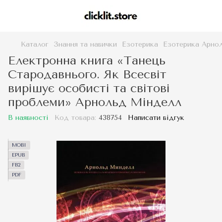
Каталог
Знання та навички
Езотерика
Езотерика Арно
Електронна книга «Танець
Стародавнього. Як Всесвіт
вирішує особисті та світові
проблеми» Арнольд Мінделл
В наявності
Код товара:
438754
Написати відгук
MOBI
EPUB
FB2
PDF