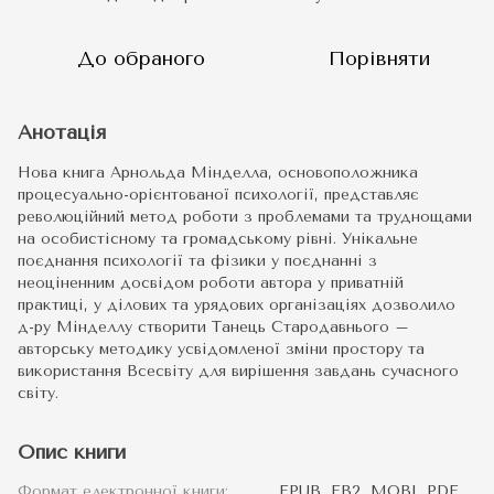
До обраного
Порівняти
Анотація
Нова книга Арнольда Мінделла, основоположника
процесуально-орієнтованої психології, представляє
революційний метод роботи з проблемами та труднощами
на особистісному та громадському рівні. Унікальне
поєднання психології та фізики у поєднанні з
неоціненним досвідом роботи автора у приватній
практиці, у ділових та урядових організаціях дозволило
д-ру Мінделлу створити Танець Стародавнього –
авторську методику усвідомленої зміни простору та
використання Всесвіту для вирішення завдань сучасного
світу.
Опис книги
Формат електронної книги:
EPUB, FB2, MOBI, PDF