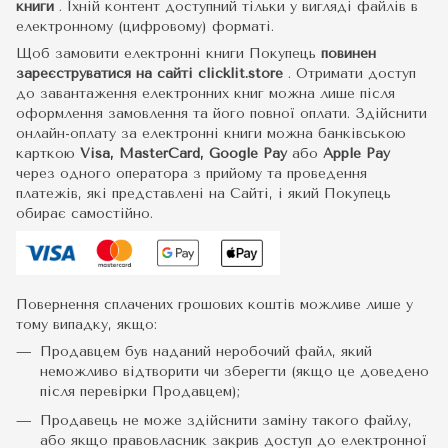
книги
.
Їхній контент доступний тільки у вигляді файлів в
електронному (цифровому) форматі.
Щоб замовити електронні книги Покупець
повинен
зареєструватися на сайті
clicklit.store
. Отримати доступ
до завантаження електронних книг можна лише після
оформлення замовлення та його повної оплати. Здійснити
онлайн-оплату за електронні книги можна банківською
карткою
Visa, MasterCard, Google Pay
або
Apple Pay
через одного оператора з прийому та проведення
платежів, які представлені на Сайті, і який Покупець
обирає самостійно.
Повернення сплачених грошових коштів можливе лише у
тому випадку, якщо:
Продавцем був наданий неробочий файл, який
неможливо відтворити чи зберегти (якщо це доведено
після перевірки Продавцем);
Продавець не може здійснити заміну такого файлу,
або якщо правовласник закрив доступ до електронної