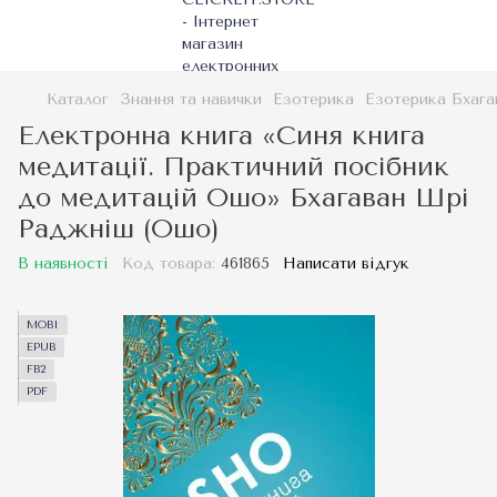
Каталог
Знання та навички
Езотерика
Езотерика Бхаг
Електронна книга «Синя книга
медитації. Практичний посібник
до медитацій Ошо» Бхагаван Шрі
Раджніш (Ошо)
В наявності
Код товара:
461865
Написати відгук
MOBI
EPUB
FB2
PDF