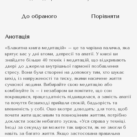
До обраного
Порівняти
Анотація
«Блакитна книга медитацій» – це та чарівна паличка, яка
врятує вас у дні втоми, депресії та апатії. У книзі ви
знайдете більше 40 технік і медитацій, що відкривають
двері до джерела внутрішньої гармонії позбавлення
стресу. Вони були створені на допомогу тим, хто шукає
вихід із напруженості та тиску, якими насичене життя
сучасної людини. Вибирайте свою медитацію або
комбінуйте їх – і незабаром ви помітите, що сон
покращився, працездатність підвищилася, а замість апатії
та почуття безвиході прийшли спокій, бадьорість та
впевненість у собі. Ошо вкотре доводить: для того, щоб
почати жити щасливим та повноцінним життям, потрібно
докласти зовсім небагато зусиль. «Уся справа у техніці.
Іноді за секунду ви можете так вирости, як не змогли б
навіть за багато життя. Якщо застосована правильна