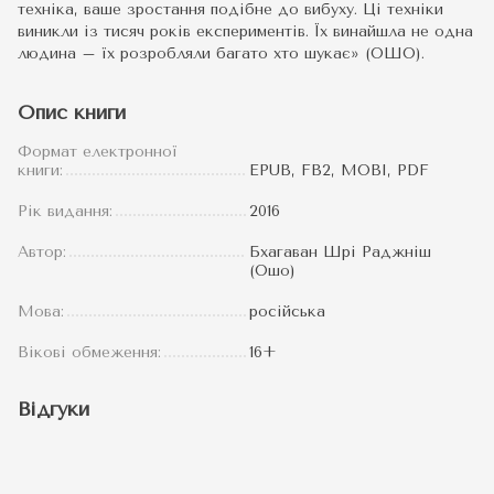
техніка, ваше зростання подібне до вибуху. Ці техніки
виникли із тисяч років експериментів. Їх винайшла не одна
людина – їх розробляли багато хто шукає» (ОШО).
Опис книги
Формат електронної
книги:
EPUB, FB2, MOBI, PDF
Рік видання:
2016
Автор:
Бхагаван Шрі Раджніш
(Ошо)
Мова:
російська
Вікові обмеження:
16+
Відгуки