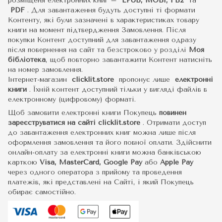
розміщеня електронних книг –
EPUB, MOBI, FB2
та
PDF
.
Для завантаження будуть доступні ті формати
Контенту, які були зазначені в характеристиках товару
книги на момент підтвердження Замовлення. Після
покупки Контент доступний для завантаження одразу
після повернення на сайт та безстроково у розділі
Моя
бібліотека
, щоб повторно завантажити Контент натисніть
на номер замовлення.
Інтернет-магазин
clicklit.store
пропонує лише
електронні
книги
.
Їхній контент доступний тільки у вигляді файлів в
електронному (цифровому) форматі.
Щоб замовити електронні книги Покупець
повинен
зареєструватися на сайті
clicklit.store
. Отримати доступ
до завантаження електронних книг можна лише після
оформлення замовлення та його повної оплати. Здійснити
онлайн-оплату за електронні книги можна банківською
карткою
Visa, MasterCard, Google Pay
або
Apple Pay
через одного оператора з прийому та проведення
платежів, які представлені на Сайті, і який Покупець
обирає самостійно.