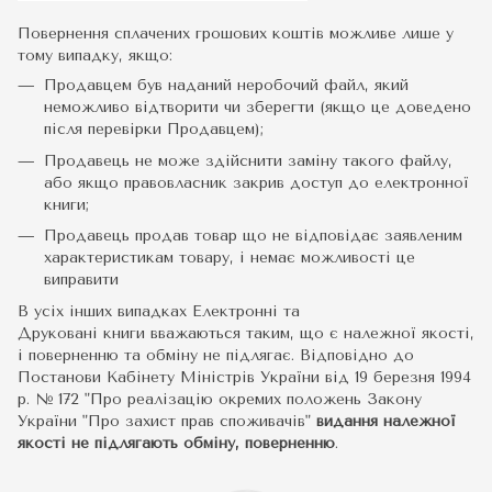
Повернення сплачених грошових коштів можливе лише у
тому випадку, якщо:
Продавцем був наданий неробочий файл, який
неможливо відтворити чи зберегти (якщо це доведено
після перевірки Продавцем);
Продавець не може здійснити заміну такого файлу,
або якщо правовласник закрив доступ до електронної
книги;
Продавець продав товар що не відповідає заявленим
характеристикам товару, і немає можливості це
виправити
В усіх інших випадках Електронні та
Друковані книги вважаються таким, що є належної якості,
і поверненню та обміну не підлягає. Відповідно до
Постанови Кабінету Міністрів України від 19 березня 1994
р. № 172 "Про реалізацію окремих положень Закону
України "Про захист прав споживачів"
видання належної
якості не підлягають обміну, поверненню
.